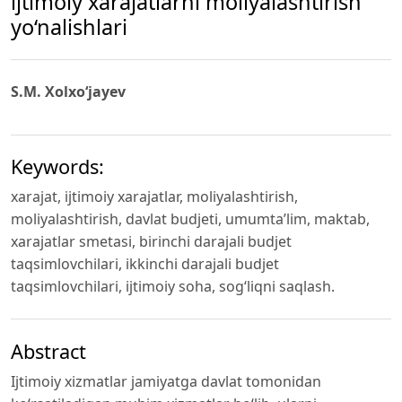
ijtimoiy xarajatlarni moliyalashtirish
yo‘nalishlari
S.M. Xolxo‘jayev
Keywords:
xarajat, ijtimoiy xarajatlar, moliyalashtirish,
moliyalashtirish, davlat budjeti, umumtaʼlim, maktab,
xarajatlar smetasi, birinchi darajali budjet
taqsimlovchilari, ikkinchi darajali budjet
taqsimlovchilari, ijtimoiy soha, sog‘liqni saqlash.
Abstract
Ijtimoiy xizmatlar jamiyatga davlat tomonidan