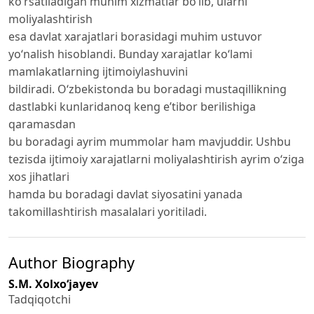
ko‘rsatiladigan muhim xizmatlar bo‘lib, ularni
moliyalashtirish
esa davlat xarajatlari borasidagi muhim ustuvor
yo‘nalish hisoblandi. Bunday xarajatlar ko‘lami
mamlakatlarning ijtimoiylashuvini
bildiradi. O‘zbekistonda bu boradagi mustaqillikning
dastlabki kunlaridanoq keng e’tibor berilishiga
qaramasdan
bu boradagi ayrim mummolar ham mavjuddir. Ushbu
tezisda ijtimoiy xarajatlarni moliyalashtirish ayrim o‘ziga
xos jihatlari
hamda bu boradagi davlat siyosatini yanada
takomillashtirish masalalari yoritiladi.
Author Biography
S.M. Xolxo‘jayev
Tadqiqotchi