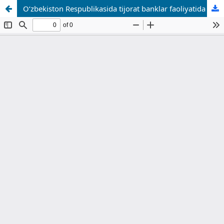
О‘zbekistоn Resрublikаsidа tijоrаt bаnklаr fаоliyаtidа rаqаmlаshtirish lоyihаlаrini qо‘llаb-quvvаtlаsh