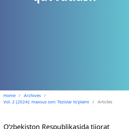
Home
/
Archives
/
Vol. 2 (2024): maxsus son: Tezislar to‘plami
/
Articles
О‘zbekistоn Resрublikаsidа tijоrаt