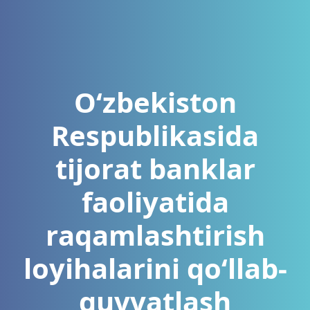
О‘zbekistоn
Resрublikаsidа
tijоrаt bаnklаr
fаоliyаtidа
rаqаmlаshtirish
lоyihаlаrini qо‘llаb-
quvvаtlаsh