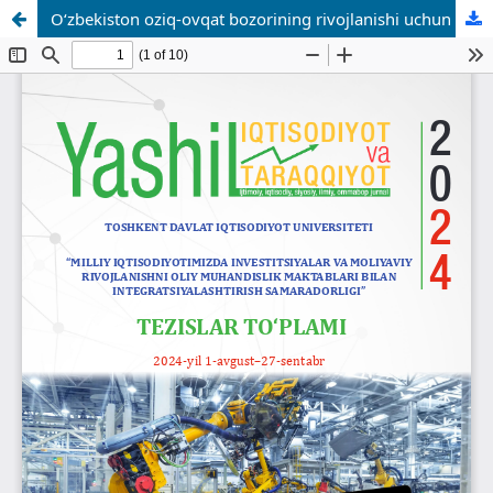
O‘zbekiston oziq-ovqat bozorining rivojlanishi uchun ijtimoiy-iqtisodiy prognozlash samaradorligini oshirish yo‘llari