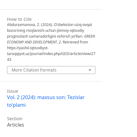
How to Cite
Abduraxmanova, Z. (2024). O‘zbekiston oziq-ovqat
bozorining rivojlanishi uchun ijtimoiy-iqtisodiy
prognozlash samaradorligini oshirish yo‘llari.
GREEN
ECONOMY AND DEVELOPMENT
,
2
. Retrieved from
https://yashil-iqtisodiyot-
taraqqiyot.uz/journal/index.php/GED/article/view/27
43
More Citation Formats
Issue
Vol. 2 (2024): maxsus son: Tezislar
to‘plami
Section
Articles