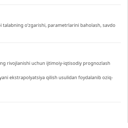
pi talabning o‘zgarishi, parametrlarini baholash, savdo
g rivojlanishi uchun ijtimoiy-iqtisodiy prognozlash
iyani ekstrapolyatsiya qilish usulidan foydalanib oziq-