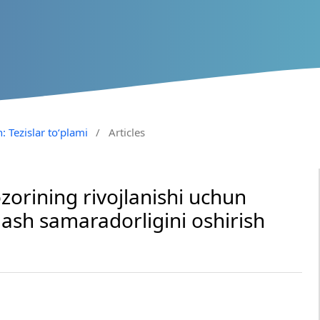
: Tezislar to‘plami
/
Articles
zorining rivojlanishi uchun
lash samaradorligini oshirish