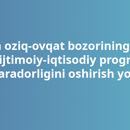
 oziq-ovqat bozorining 
ijtimoiy-iqtisodiy prog
radorligini oshirish yo‘