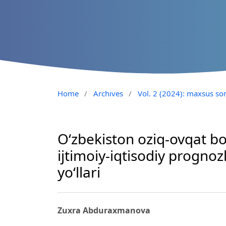
Home
/
Archives
/
Vol. 2 (2024): maxsus son
O‘zbekiston oziq-ovqat bo
ijtimoiy-iqtisodiy prognoz
yo‘llari
Zuxra Abduraxmanova