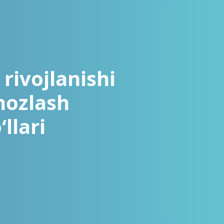
rivojlanishi
nozlash
llari