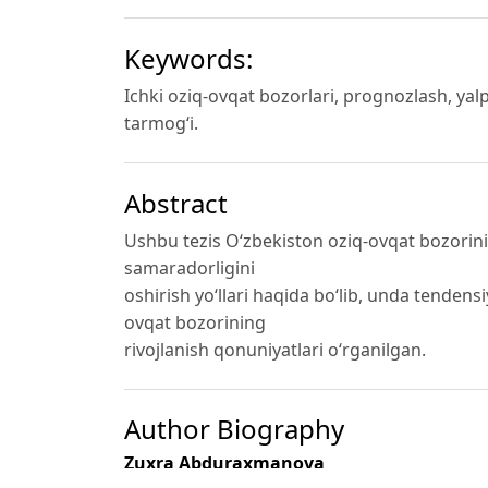
Keywords:
Ichki oziq-ovqat bozorlari, prognozlash, yal
tarmog‘i.
Abstract
Ushbu tezis O‘zbekiston oziq-ovqat bozorinin
samaradorligini
oshirish yo‘llari haqida bo‘lib, unda tendens
ovqat bozorining
rivojlanish qonuniyatlari o‘rganilgan.
Author Biography
Zuxra Abduraxmanova
Toshkent davlat iqtisodiyot universiteti