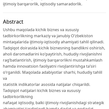
ijtimoiy barqarorlik, iqtisodiy samaradorlik.
Abstract
Ushbu maqolada kichik biznes va xususiy
tadbirkorlikning markaziy va janubiy O‘zbekiston
mintaqalarida ijtimoiy-iqtisodiy ahamiyati tahlil qilinadi.
Tadqiqot doirasida kichik biznesning bandlikni oshirish,
aholi daromadlarini ko‘paytirish, hududiy rivojlanishni
rag‘batlantirish, ijtimoiy barqarorlikni mustahkamlash
hamda innovatsion faoliyatni rivojlantirishga ta’siri
o‘rganildi. Maqolada adabiyotlar sharhi, hududiy tahlil
va
statistik indikatorlar asosida natijalar chiqarildi.
Tadqiqot natijalari kichik biznes va xususiy
tadbirkorlikning
nafaqat iqtisodiy, balki ijtimoiy rivojlanishdagi strategik
ahamiyatini tasdiqlaydi hamda davlat va nodavlat