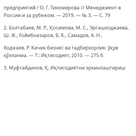
предприятий / О. Г. Тихомирова // Менеджмент в
России и за рубежом. — 2019. — № 3. — С. 79
2. Болтабаев, М. Р., Қосимова, М. С., Эргашходжаева,
Ш. Ж., Ғойибназаров, Б. К., Самадов, А. Н.,
Ходжаев, Р. Кичик бизнес ва тадбиркорлик: ўқув
қўлланма. — Т.: Иқтисодиёт, 2010. — 275 б.
3. Муфтайдинов, Қ. Иқтисодиётни эркинлаштириш
шароитида тадбиркорликни ривожлантириш
муаммолари: дис. ... иқт. фан. докт. — Т.: 2004. — 18 б.
4. Ибрагимов, И. У. Кичик бизнес ва хусусий
тадбиркорлик фаолиятини бошқариш механизмини
такомиллаштириш (Наманган вилояти мисолида):
дис. ... иқт. фан. номз. — Т., 2012.