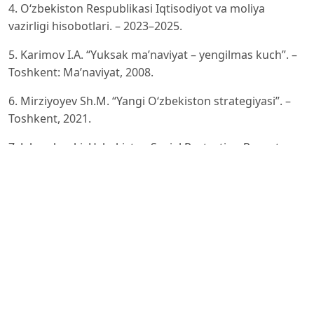
4. O‘zbekiston Respublikasi Iqtisodiyot va moliya
vazirligi hisobotlari. – 2023–2025.
5. Karimov I.A. “Yuksak ma’naviyat – yengilmas kuch”. –
Toshkent: Ma’naviyat, 2008.
6. Mirziyoyev Sh.M. “Yangi O‘zbekiston strategiyasi”. –
Toshkent, 2021.
7. Jahon banki. Uzbekistan Social Protection Report. –
Washington, 2023.
8. IMF (Xalqaro valyuta jamg‘armasi) hisobotlari. – 2022–
2024.
9. ILO. World Social Protection Report. – Geneva, 2024.
10. Musgrave R. Public Finance in Theory and Practice. –
New York, 1989.