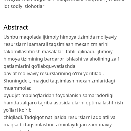
iqtisodiy islohotlar
Abstract
Ushbu maqolada ijtimoiy himoya tizimida moliyaviy
resurslarni samarali taqsimlash mexanizmlarini
takomillashtirish masalalari tahlil qilinadi. Ijtimoiy
himoya tizimining barqaror ishlashi va aholining zaif
qatlamlarini qo‘llabquvvatlashda
davlat moliyaviy resurslarining o‘rni yoritiladi.
Shuningdek, mavjud taqsimlash mexanizmlaridagi
muammolar,
byudjet mablag‘laridan foydalanish samaradorligi
hamda xalqaro tajriba asosida ularni optimallashtirish
yo‘llari ko‘rib
chiqiladi. Tadqiqot natijasida resurslarni adolatli va
maqsadli taqsimlashni ta’minlaydigan zamonaviy