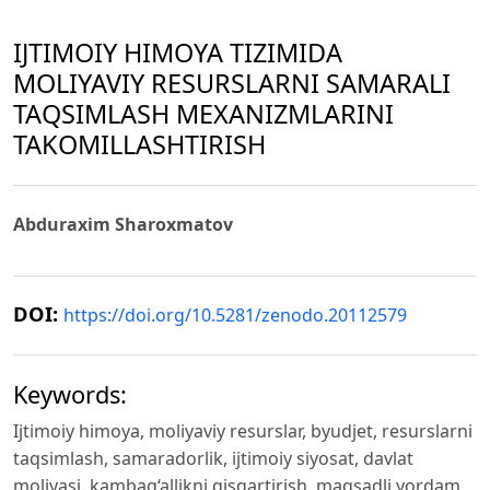
IJTIMOIY HIMOYA TIZIMIDA
MOLIYAVIY RESURSLARNI SAMARALI
TAQSIMLASH MEXANIZMLARINI
TAKOMILLASHTIRISH
Abduraxim Sharoxmatov
DOI:
https://doi.org/10.5281/zenodo.20112579
Keywords:
Ijtimoiy himoya, moliyaviy resurslar, byudjet, resurslarni
taqsimlash, samaradorlik, ijtimoiy siyosat, davlat
moliyasi, kambag‘allikni qisqartirish, maqsadli yordam,