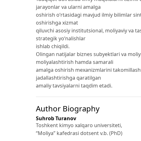
jarayonlar va ularni amalga
oshirish o‘rtasidagi mavjud ilmiy bilimlar si
oshirishga xizmat
qiluvchi asosiy institutsional, moliyaviy va ta
strategik yo‘nalishlar
ishlab chiqildi.
Olingan natijalar biznes subyektlari va moliy
moliyalashtirish hamda samarali
amalga oshirish mexanizmlarini takomillashti
jadallashtirishga qaratilgan
amaliy tavsiyalarni taqdim etadi.
Author Biography
Suhrob Turanov
Toshkent kimyo xalqaro universiteti,
“Moliya” kafedrasi dotsent v.b. (PhD)