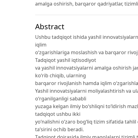
amalga oshirish, barqaror qadriyatlar, tizimli
Abstract
Ushbu tadqiqot ishida yashil innovatsiyalarni
iqlim
o‘zgarishlariga moslashish va barqaror rivojl
Tadqiqot yashil iqtisodiyot
va yashil innovatsiyalarni amalga oshirish 
ko‘rib chiqib, ularning
barqaror rivojlanish hamda iqlim o‘zgarishla
Yashil innovatsiyalarni moliyalashtirish va u
o‘rganilganligi sababli
yuzaga kelgan ilmiy bo‘shliqni to‘ldirish ma
tadqiqot ushbu ikki
yo‘nalishni o‘zaro bog‘liq tizim sifatida tahli
ta’sirini ochib beradi.
Tadqiqot doirasida ilmiy maqolalarni tizimli ta