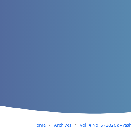
Home
/
Archives
/
Vol. 4 No. 5 (2026): «Yash