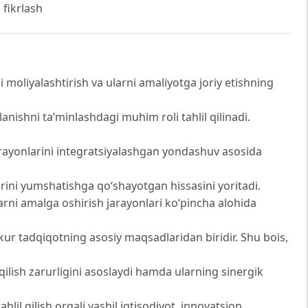
 fikrlash
 moliyalashtirish va ularni amaliyotga joriy etishning
anishni ta’minlashdagi muhim roli tahlil qilinadi.
jarayonlarini integratsiyalashgan yondashuv asosida
rini yumshatishga qo‘shayotgan hissasini yoritadi.
larni amalga oshirish jarayonlari ko‘pincha alohida
zkur tadqiqotning asosiy maqsadlaridan biridir. Shu bois,
l qilish zarurligini asoslaydi hamda ularning sinergik
hlil qilish orqali yashil iqtisodiyot, innovatsion