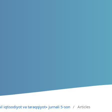
il iqtisodiyot va taraqqiyot» jurnali 5-son
/
Articles