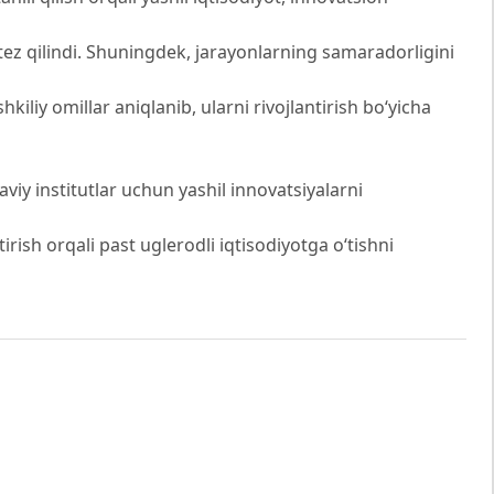
ntez qilindi. Shuningdek, jarayonlarning samaradorligini
shkiliy omillar aniqlanib, ularni rivojlantirish bo‘yicha
aviy institutlar uchun yashil innovatsiyalarni
rish orqali past uglerodli iqtisodiyotga o‘tishni