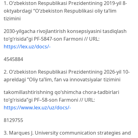
1. Oʻzbekiston Respublikasi Prezidentining 2019-yil 8-
oktyabrdagi “Oʻzbekiston Respublikasi oliy taʼlim
tizimini
2030-yilgacha rivojlantirish konsepsiyasini tasdiqlash
toʻgʻrisida”gi PF-5847-son Farmoni // URL:
https://lex.uz/docs/-
4545884
2. Oʻzbekiston Respublikasi Prezidentining 2026-yil 10-
apreldagi “Oliy taʼlim, fan va innovatsiyalar tizimini
takomillashtirishning qoʻshimcha chora-tadbirlari
toʻgʻrisida”gi PF–58-son Farmoni // URL:
https://www.lex.uz/uz/docs/-
8129755
3. Marques J. University communication strategies and