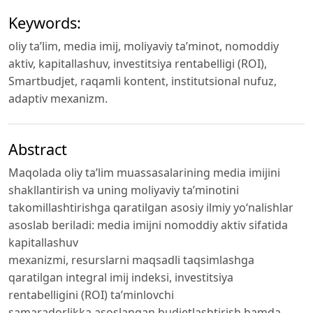
Keywords:
oliy ta’lim, media imij, moliyaviy ta’minot, nomoddiy
aktiv, kapitallashuv, investitsiya rentabelligi (ROI),
Smartbudjet, raqamli kontent, institutsional nufuz,
adaptiv mexanizm.
Abstract
Maqolada oliy ta’lim muassasalarining media imijini
shakllantirish va uning moliyaviy ta’minotini
takomillashtirishga qaratilgan asosiy ilmiy yo‘nalishlar
asoslab beriladi: media imijni nomoddiy aktiv sifatida
kapitallashuv
mexanizmi, resurslarni maqsadli taqsimlashga
qaratilgan integral imij indeksi, investitsiya
rentabelligini (ROI) ta’minlovchi
samaradorlikka asoslangan budjetlashtirish hamda