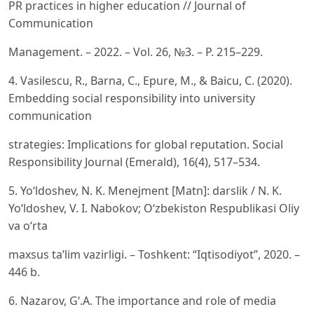
PR practices in higher education // Journal of
Communication
Management. – 2022. – Vol. 26, №3. – P. 215–229.
4. Vasilescu, R., Barna, C., Epure, M., & Baicu, C. (2020).
Embedding social responsibility into university
communication
strategies: Implications for global reputation. Social
Responsibility Journal (Emerald), 16(4), 517–534.
5. Yo‘ldoshev, N. K. Menejment [Matn]: darslik / N. K.
Yo‘ldoshev, V. I. Nabokov; O‘zbekiston Respublikasi Oliy
va o‘rta
maxsus ta’lim vazirligi. – Toshkent: “Iqtisodiyot”, 2020. –
446 b.
6. Nazarov, G‘.A. The importance and role of media