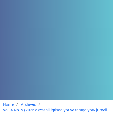
Home
/
Archives
/
Vol. 4 No. 5 (2026): «Yashil iqtisodiyot va taraqqiyot» jurnali