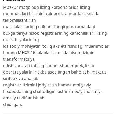
Mazkur maqolada lizing korxonalarida lizing
muomalalari hisobini xalqaro standartlar asosida
takomillashtirish
masalalari tadqiq etilgan. Tadqiqotda amaldagi
buxgalteriya hisob registrlarining kamchiliklari, lizing
operatsiyalarining
iqtisodiy mohiyatini to‘liq aks ettirishdagi muammolar
hamda MHXS 16 talablari asosida hisob tizimini
transformatsiya
qilish zarurati tahlil qilingan. Shuningdek, lizing
operatsiyalarini riskka asoslangan baholash, maxsus
sintetik va analitik
registrlar tizimini joriy etish hamda moliyaviy
hisobotlarning shaffofligini oshirish bo‘yicha ilmiy-
amaliy takliflar ishlab
chiqilgan.