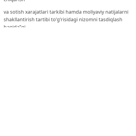
va sotish xarajatlari tarkibi hamda moliyaviy natijalarni
shakllantirish tartibi toʻgʻrisidagi nizomni tasdiqlash
haqida”gi
54-son qarori // URL:
https://lex.uz/docs/-264422
3. Varonina L.I. Auditorskaya deyatelnost: osnovi
organizasii. Uchebno-prakticheskoe posobie. – M.:
Eksmo, 2007. - 336
s.
4. Lizingoviy sektor Uzbekistana: Itogi 2024 goda.
Predsedatel «Lizingovoy Assosiasii Uzbekistana»
Mustafaev Z.B.