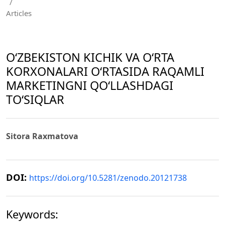
/
Articles
OʻZBEKISTON KICHIK VA OʻRTA
KORXONALARI OʻRTASIDA RAQAMLI
MARKETINGNI QOʻLLASHDAGI
TOʻSIQLAR
Sitora Raxmatova
DOI:
https://doi.org/10.5281/zenodo.20121738
Keywords: