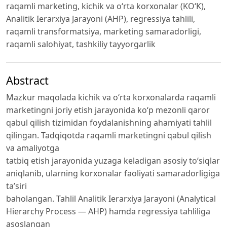
raqamli marketing, kichik va o‘rta korxonalar (KO‘K),
Analitik Ierarxiya Jarayoni (AHP), regressiya tahlili,
raqamli transformatsiya, marketing samaradorligi,
raqamli salohiyat, tashkiliy tayyorgarlik
Abstract
Mazkur maqolada kichik va o‘rta korxonalarda raqamli
marketingni joriy etish jarayonida ko‘p mezonli qaror
qabul qilish tizimidan foydalanishning ahamiyati tahlil
qilingan. Tadqiqotda raqamli marketingni qabul qilish
va amaliyotga
tatbiq etish jarayonida yuzaga keladigan asosiy to‘siqlar
aniqlanib, ularning korxonalar faoliyati samaradorligiga
ta’siri
baholangan. Tahlil Analitik Ierarxiya Jarayoni (Analytical
Hierarchy Process — AHP) hamda regressiya tahliliga
asoslangan