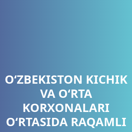
OʻZBEKISTON KICHIK
VA OʻRTA
KORXONALARI
OʻRTASIDA RAQAMLI