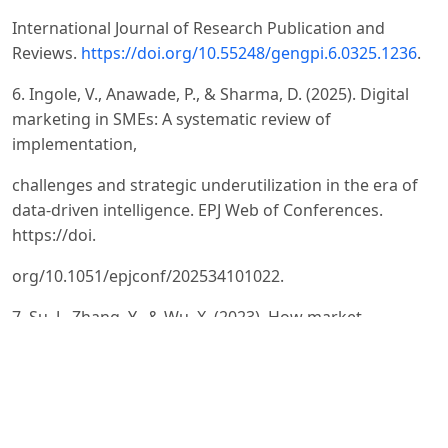
International Journal of Research Publication and
Reviews.
https://doi.org/10.55248/gengpi.6.0325.1236
.
6. Ingole, V., Anawade, P., & Sharma, D. (2025). Digital
marketing in SMEs: A systematic review of
implementation,
challenges and strategic underutilization in the era of
data-driven intelligence. EPJ Web of Conferences.
https://doi.
org/10.1051/epjconf/202534101022.
7. Su, J., Zhang, Y., & Wu, X. (2023). How market
pressures and organizational readiness drive digital
marketing
adoption strategies’ evolution in small and medium
enterprises. Technological Forecasting and Social