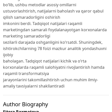
bo‘lib, ushbu metodlar asosiy omillarni
ustuvorlashtirish, natijalarni baholash va qaror qabul
qilish samaradorligini oshirish
imkonini berdi. Tadqiqot natijalari raqamli
marketingdan samarali foydalanayotgan korxonalarda
marketing samaradorligi
sezilarli darajada oshganligini ko‘rsatdi. Shuningdek,
ishtirokchilarning 78 foizi mazkur analitik yondashuvni
ijobiy
baholagan. Tadqiqot natijalari kichik va o‘rta
korxonalarda raqamli salohiyatni rivojlantirish hamda
raqamli transformatsiya
jarayonlarini takomillashtirish uchun muhim ilmiy-
amaliy tavsiyalarni shakllantiradi
Author Biography
Sitora Raxmatova