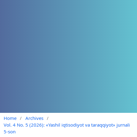
Home
/
Archives
/
Vol. 4 No. 5 (2026): «Yashil iqtisodiyot va taraqqiyot» jurnali
5-son