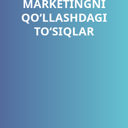
MARKETINGNI
QOʻLLASHDAGI
TOʻSIQLAR