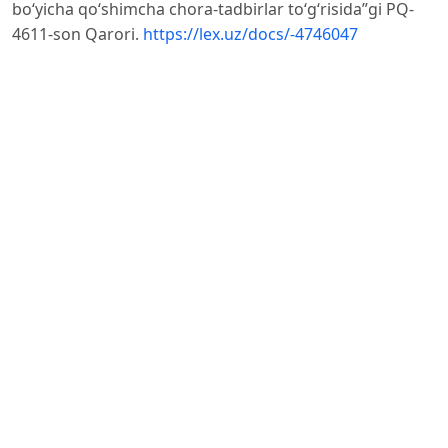
bo‘yicha qo‘shimcha chora-tadbirlar to‘g‘risida”gi PQ-
4611-son Qarori.
https://lex.uz/docs/-4746047
6. O‘zbekiston Respublikasi Vazirlar Mahkamasining
1999-yil 5-fevraldagi 54-son “Mahsulotlar (ishlar,
xizmatlar)ni ishlab
chiqarish va sotish xarajatlari tarkibi hamda moliyaviy
natijalarni shakllantirish tartibi to‘g‘risidagi nizomni
tasdiqlash
haqida”gi Qarori.
https://lex.uz/docs/-264422
.
7. Джамбакиева Г.С. Финансовый учёт и отчётность:
учебник. - 2018. - 248 с.
8. Шагиясов Т.Ш., Сагдиллаева З.А., Урманбекова И.Ф.
Экономический анализ: учебник. - Т.: “IQTISOD-
MOLIYA”,