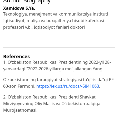
Author Biography
Xamidova S.Ya.
Texnologiya, menejment va kommunikatsiya instituti
Iqtisodiyot, moliya va buxgalteriya hisobi kafedrasi
professori v.b., Iqtisodiyot fanlari doktori
References
1. O‘zbekiston Respublikasi Prezidentining 2022-yil 28-
yanvardagi “2022-2026-yillarga mo‘ljallangan Yangi
O‘zbekistonning taraqqiyot strategiyasi to‘g‘risida”gi PF-
60-son Farmoni.
https://lex.uz/ru/docs/-5841063
.
2. O‘zbekiston Respublikasi Prezidenti Shavkat
Mirziyoyevning Oliy Majlis va O‘zbekiston xalqiga
Murojaatnomasi.