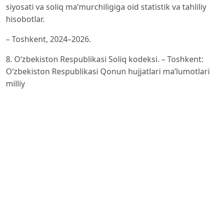
siyosati va soliq ma’murchiligiga oid statistik va tahliliy
hisobotlar.
– Toshkent, 2024–2026.
8. O‘zbekiston Respublikasi Soliq kodeksi. – Toshkent:
O‘zbekiston Respublikasi Qonun hujjatlari ma’lumotlari
milliy
bazasi, amaldagi tahrir.
9. O‘zbekiston Respublikasi Davlat statistika qo‘mitasi.
Ijtimoiy-iqtisodiy rivojlanish ko‘rsatkichlari. – Toshkent,
2024–
2025.
10. 2014f, (April) Fiscal Monitor: Public Expenditure
Reform, Making Difficult Choices (Washington:
International Monetary