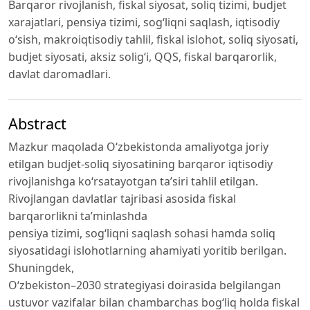
Barqaror rivojlanish, fiskal siyosat, soliq tizimi, budjet
xarajatlari, pensiya tizimi, sog‘liqni saqlash, iqtisodiy
o‘sish, makroiqtisodiy tahlil, fiskal islohot, soliq siyosati,
budjet siyosati, aksiz solig‘i, QQS, fiskal barqarorlik,
davlat daromadlari.
Abstract
Mazkur maqolada O‘zbekistonda amaliyotga joriy
etilgan budjet-soliq siyosatining barqaror iqtisodiy
rivojlanishga ko‘rsatayotgan ta’siri tahlil etilgan.
Rivojlangan davlatlar tajribasi asosida fiskal
barqarorlikni ta’minlashda
pensiya tizimi, sog‘liqni saqlash sohasi hamda soliq
siyosatidagi islohotlarning ahamiyati yoritib berilgan.
Shuningdek,
O‘zbekiston–2030 strategiyasi doirasida belgilangan
ustuvor vazifalar bilan chambarchas bog‘liq holda fiskal