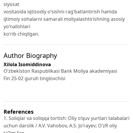
siyosat
vositasida iqtisodiy o‘sishni rag‘batlantirish hamda
ijtimoiy sohalarni samarali moliyalashtirishning asosiy
yo‘nalishlari
ko‘rib chiqilgan.
Author Biography
Xilola Isomiddinova
O‘zbekiston Raspublikasi Bank Moliya akademiyasi
Fin 25-02 guruh tinglovchisi
References
1. Soliqlar va soliqqa tortish: Oliy o‘quv yurtlari talabalari
uchun darslik / A.V. Vahobov, A.S. Jo‘rayev; O‘zR oliy
ta’lim fan