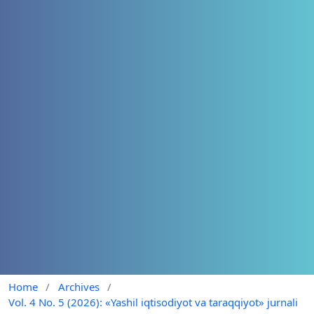
Home
/
Archives
/
Vol. 4 No. 5 (2026): «Yashil iqtisodiyot va taraqqiyot» jurnali