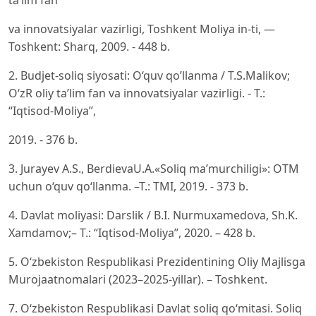
va innovatsiyalar vazirligi, Toshkent Moliya in-ti, —
Toshkent: Sharq, 2009. - 448 b.
2. Budjet-soliq siyosati: O‘quv qo’llanma / T.S.Malikov;
O‘zR oliy ta’lim fan va innovatsiyalar vazirligi. - T.:
“Iqtisod-Moliya”,
2019. - 376 b.
3. Jurayev A.S., BerdievaU.A.«Soliq ma’murchiligi»: OTM
uchun o‘quv qo‘llanma. –T.: TMI, 2019. - 373 b.
4. Davlat moliyasi: Darslik / B.I. Nurmuхamedova, Sh.K.
Xamdamov;– T.: “Iqtisod-Moliya”, 2020. – 428 b.
5. O‘zbekiston Respublikasi Prezidentining Oliy Majlisga
Murojaatnomalari (2023–2025-yillar). – Toshkent.
7. O‘zbekiston Respublikasi Davlat soliq qo‘mitasi. Soliq