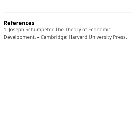
References
1. Joseph Schumpeter. The Theory of Economic
Development. – Cambridge: Harvard University Press,
1934.
2. Peter Drucker. Innovation and Entrepreneurship. –
New York: Harper & Row, 1985.
3. Abdugʻani Abdugʻaniyev. Qishloq xo‘jaligi iqtisodiyoti
va tadbirkorlik asoslari. – Toshkent: Iqtisodiyot
nashriyoti, 2010.
4. Mohira Qosimova. Marketing asoslari. – Toshkent:
O‘qituvchi, 2015.
5. Bahodir Tursunov. Korporativ boshqaruv va sanoat
iqtisodiyoti. – Toshkent: Fan, 2018.