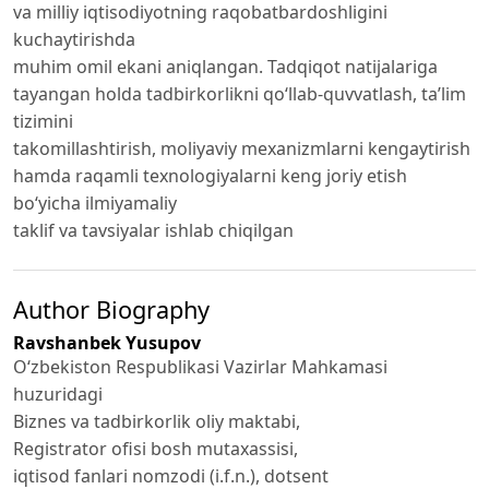
va milliy iqtisodiyotning raqobatbardoshligini
kuchaytirishda
muhim omil ekani aniqlangan. Tadqiqot natijalariga
tayangan holda tadbirkorlikni qo‘llab-quvvatlash, ta’lim
tizimini
takomillashtirish, moliyaviy mexanizmlarni kengaytirish
hamda raqamli texnologiyalarni keng joriy etish
bo‘yicha ilmiyamaliy
taklif va tavsiyalar ishlab chiqilgan
Author Biography
Ravshanbek Yusupov
O‘zbekiston Respublikasi Vazirlar Mahkamasi
huzuridagi
Biznes va tadbirkorlik oliy maktabi,
Registrator ofisi bosh mutaxassisi,
iqtisod fanlari nomzodi (i.f.n.), dotsent