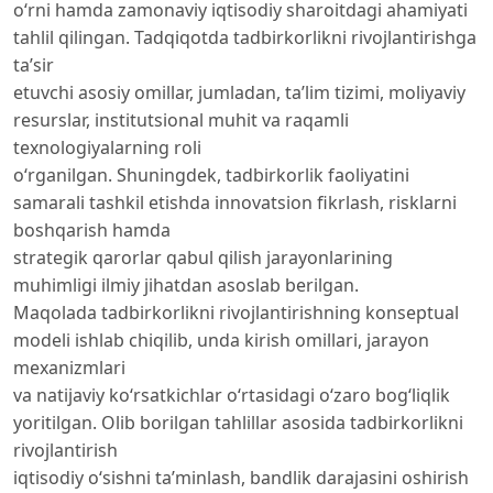
o‘rni hamda zamonaviy iqtisodiy sharoitdagi ahamiyati
tahlil qilingan. Tadqiqotda tadbirkorlikni rivojlantirishga
ta’sir
etuvchi asosiy omillar, jumladan, ta’lim tizimi, moliyaviy
resurslar, institutsional muhit va raqamli
texnologiyalarning roli
o‘rganilgan. Shuningdek, tadbirkorlik faoliyatini
samarali tashkil etishda innovatsion fikrlash, risklarni
boshqarish hamda
strategik qarorlar qabul qilish jarayonlarining
muhimligi ilmiy jihatdan asoslab berilgan.
Maqolada tadbirkorlikni rivojlantirishning konseptual
modeli ishlab chiqilib, unda kirish omillari, jarayon
mexanizmlari
va natijaviy ko‘rsatkichlar o‘rtasidagi o‘zaro bog‘liqlik
yoritilgan. Olib borilgan tahlillar asosida tadbirkorlikni
rivojlantirish
iqtisodiy o‘sishni ta’minlash, bandlik darajasini oshirish