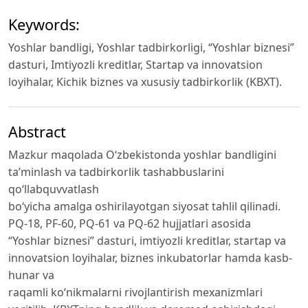
Keywords:
Yoshlar bandligi, Yoshlar tadbirkorligi, “Yoshlar biznesi”
dasturi, Imtiyozli kreditlar, Startap va innovatsion
loyihalar, Kichik biznes va xususiy tadbirkorlik (KBXT).
Abstract
Mazkur maqolada O‘zbekistonda yoshlar bandligini
ta’minlash va tadbirkorlik tashabbuslarini
qo‘llabquvvatlash
bo‘yicha amalga oshirilayotgan siyosat tahlil qilinadi.
PQ-18, PF-60, PQ-61 va PQ-62 hujjatlari asosida
“Yoshlar biznesi” dasturi, imtiyozli kreditlar, startap va
innovatsion loyihalar, biznes inkubatorlar hamda kasb-
hunar va
raqamli ko‘nikmalarni rivojlantirish mexanizmlari