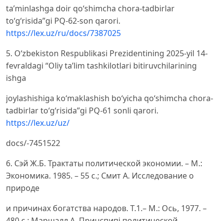
ta’minlashga doir qo‘shimcha chora-tadbirlar
to‘g‘risida”gi PQ-62-son qarori.
https://lex.uz/ru/docs/7387025
5. O‘zbekiston Respublikasi Prezidentining 2025-yil 14-
fevraldagi “Oliy ta’lim tashkilotlari bitiruvchilarining
ishga
joylashishiga ko‘maklashish bo‘yicha qo‘shimcha chora-
tadbirlar to‘g‘risida”gi PQ-61 sonli qarori.
https://lex.uz/uz/
docs/-7451522
6. Сэй Ж.Б. Трактаты политической экономии. – М.:
Экономика. 1985. – 55 с.; Смит А. Исследование о
природе
и причинах богатства народов. Т.1.– М.: Ось, 1977. –
480 с.; Маршалл А. Принспипi политической