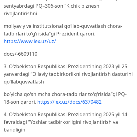
sentyabrdagi PQ–306-son “Kichik biznesni
rivojlantirishni
moliyaviy va institutsional qo‘llab-quvvatlash chora-
tadbirlari to‘g‘risida”gi Prezident qarori.
https://www.lex.uz/uz/
docs/-6609110
3. O‘zbekiston Respublikasi Prezidentining 2023-yil 25-
yanvardagi “Oilaviy tadbirkorlikni rivojlantirish dasturini
qo‘llabquvvatlash
bo‘yicha qo‘shimcha chora-tadbirlar to‘g‘risida”gi PQ-
18-son qarori.
https://lex.uz/docs/6370482
4. O‘zbekiston Respublikasi Prezidentining 2025-yil 14-
fevraldagi “Yoshlar tadbirkorligini rivojlantirish va
bandligini