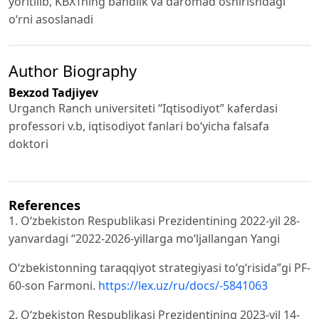
yoritilib, KBXTning bandlik va daromad oshirishdagi
o‘rni asoslanadi
Author Biography
Bexzod Tadjiyev
Urganch Ranch universiteti “Iqtisodiyot” kaferdasi
professori v.b, iqtisodiyot fanlari bo‘yicha falsafa
doktori
References
1. O‘zbekiston Respublikasi Prezidentining 2022-yil 28-
yanvardagi “2022-2026-yillarga mo‘ljallangan Yangi
O‘zbekistonning taraqqiyot strategiyasi to‘g‘risida”gi PF-
60-son Farmoni.
https://lex.uz/ru/docs/-5841063
2. O‘zbekiston Respublikasi Prezidentining 2023-yil 14-