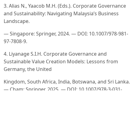
3. Alias N., Yaacob M.H. (Eds.). Corporate Governance
and Sustainability: Navigating Malaysia’s Business
Landscape.
— Singapore: Springer, 2024. — DOI: 10.1007/978-981-
97-7808-9.
4. Liyanage S.I.H. Corporate Governance and
Sustainable Value Creation Models: Lessons from
Germany, the United
Kingdom, South Africa, India, Botswana, and Sri Lanka.
— Cham: Springer, 2025. — DOI: 10.1007/978-3-031-
71612-
6.
5. Dow S., Shi Y. Corporate Finance under Climate Crisis:
Sustainability Transitions in Theory and Practice. —