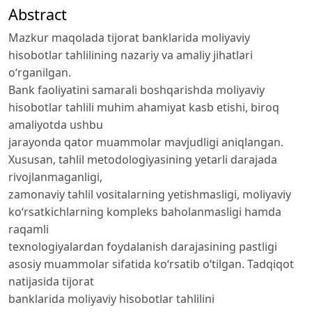
Abstract
Mazkur maqolada tijorat banklarida moliyaviy
hisobotlar tahlilining nazariy va amaliy jihatlari
o‘rganilgan.
Bank faoliyatini samarali boshqarishda moliyaviy
hisobotlar tahlili muhim ahamiyat kasb etishi, biroq
amaliyotda ushbu
jarayonda qator muammolar mavjudligi aniqlangan.
Xususan, tahlil metodologiyasining yetarli darajada
rivojlanmaganligi,
zamonaviy tahlil vositalarning yetishmasligi, moliyaviy
ko‘rsatkichlarning kompleks baholanmasligi hamda
raqamli
texnologiyalardan foydalanish darajasining pastligi
asosiy muammolar sifatida ko‘rsatib o‘tilgan. Tadqiqot
natijasida tijorat
banklarida moliyaviy hisobotlar tahlilini