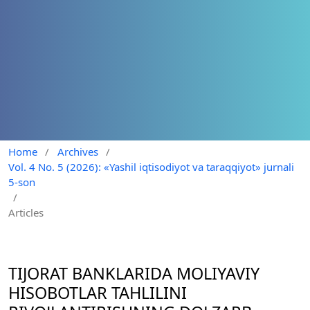
Home
/
Archives
/
Vol. 4 No. 5 (2026): «Yashil iqtisodiyot va taraqqiyot» jurnali
5-son
/
Articles
TIJORAT BANKLARIDA MOLIYAVIY
HISOBOTLAR TAHLILINI