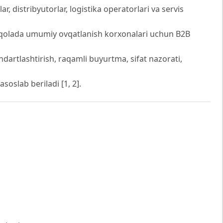
r, distribyutorlar, logistika operatorlari va servis
Maqolada umumiy ovqatlanish korxonalari uchun B2B
andartlashtirish, raqamli buyurtma, sifat nazorati,
oslab beriladi [1, 2].