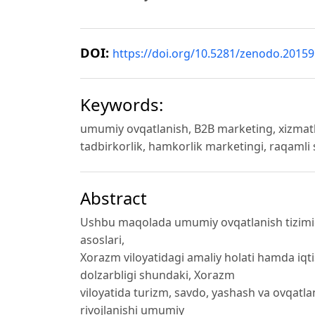
DOI:
https://doi.org/10.5281/zenodo.2015
Keywords:
umumiy ovqatlanish, B2B marketing, xizmatlar
tadbirkorlik, hamkorlik marketingi, raqamli s
Abstract
Ushbu maqolada umumiy ovqatlanish tizimida
asoslari,
Xorazm viloyatidagi amaliy holati hamda iqti
dolzarbligi shundaki, Xorazm
viloyatida turizm, savdo, yashash va ovqatla
rivojlanishi umumiy