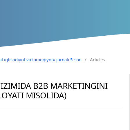
il iqtisodiyot va taraqqiyot» jurnali 5-son
/
Articles
IZIMIDA B2B MARKETINGINI
LOYATI MISOLIDA)