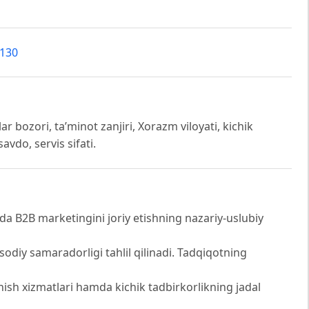
9130
 bozori, ta’minot zanjiri, Xorazm viloyati, kichik
avdo, servis sifati.
 B2B marketingini joriy etishning nazariy-uslubiy
sodiy samaradorligi tahlil qilinadi. Tadqiqotning
nish xizmatlari hamda kichik tadbirkorlikning jadal