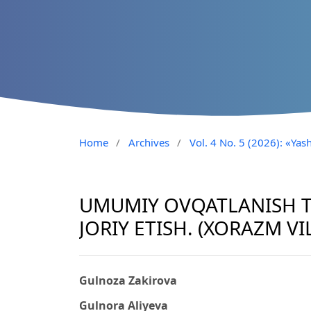
Home
/
Archives
/
Vol. 4 No. 5 (2026): «Yash
UMUMIY OVQATLANISH T
JORIY ETISH. (XORAZM VI
Gulnoza Zakirova
Gulnora Aliyeva