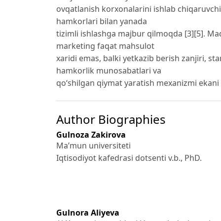
ovqatlanish korxonalarini ishlab chiqaruvchila
hamkorlari bilan yanada
tizimli ishlashga majbur qilmoqda [3][5]. 
marketing faqat mahsulot
xaridi emas, balki yetkazib berish zanjiri, st
hamkorlik munosabatlari va
qo‘shilgan qiymat yaratish mexanizmi ekani as
Author Biographies
Gulnoza Zakirova
Ma’mun universiteti
Iqtisodiyot kafedrasi dotsenti v.b., PhD.
Gulnora Aliyeva