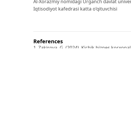
Al-Xorazmiy nomidagi Urganch davlat univer
Iqtisodiyot kafedrasi katta o‘qituvchisi
References
1. Zakirova, G. (2024). Kichik biznes korxonal
jihatlari. Green Economy
and Development, 2(4), 30-aprel.
2. Komilov, A. I. (yil ko‘rsatilmagan). Umum
takomillashtirishda
marketing tizimining strategik roli.
3. Palvanov, Z. X., & Matnazarova, D. G. (yil 
istiqbollari: Xorazm viloyati
misolida.