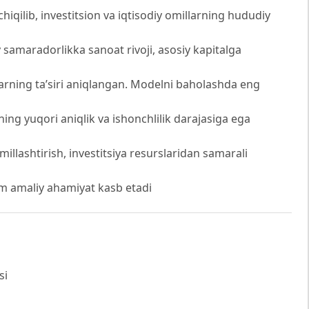
hiqilib, investitsion va iqtisodiy omillarning hududiy
iy samaradorlikka sanoat rivoji, asosiy kapitalga
rning ta’siri aniqlangan. Modelni baholashda eng
ning yuqori aniqlik va ishonchlilik darajasiga ega
omillashtirish, investitsiya resurslaridan samarali
im amaliy ahamiyat kasb etadi
si