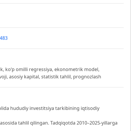
6483
ik, ko‘p omilli regressiya, ekonometrik model,
voji, asosiy kapital, statistik tahlil, prognozlash
da hududiy investitsiya tarkibining iqtisodiy
asosida tahlil qilingan. Tadqiqotda 2010–2025-yillarga