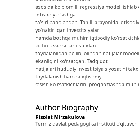
asosida ko‘p omilli regressiya modeli ishlab c
iqtisodiy o‘sishga
ta’siri baholangan. Tahlil jarayonida iqtisod
yo‘naltirilgan investitsiyalar
hamda boshqa muhim iqtisodiy ko‘rsatkichla
kichik kvadratlar usulidan
foydalanilgan bo‘lib, olingan natijalar model
ekanligini ko‘rsatgan. Tadqiqot
natijalari hududiy investitsiya siyosatini tak
foydalanish hamda iqtisodiy
o‘sish ko‘rsatkichlarini prognozlashda muh
Author Biography
Risolat Mirzakulova
Termiz davlat pedagogika instituti o‘qituvchi