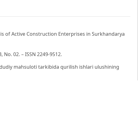
sis of Active Construction Enterprises in Surkhandarya
, No. 02. – ISSN 2249-9512.
ududiy mahsuloti tarkibida qurilish ishlari ulushining
iyalar” ilmiy elektron jurnali. – 2021. – № 6. – B. 215–224.
sh samaradorligini statistik tadqiq etish // Xorazm
–2024-yillardagi yalpi hududiy mahsulotning statistik