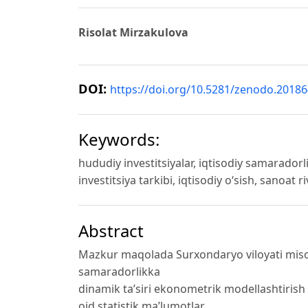
Risolat Mirzakulova
DOI:
https://doi.org/10.5281/zenodo.2018
Keywords:
hududiy investitsiyalar, iqtisodiy samaradorl
investitsiya tarkibi, iqtisodiy o‘sish, sanoat ri
Abstract
Mazkur maqolada Surxondaryo viloyati misoli
samaradorlikka
dinamik ta’siri ekonometrik modellashtirish 
oid statistik ma’lumotlar