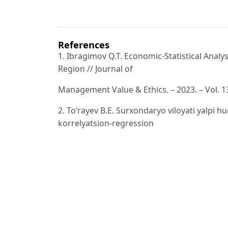
References
1. Ibragimov Q.T. Economic-Statistical Analy
Region // Journal of
Management Value & Ethics. – 2023. – Vol. 13
2. To‘rayev B.E. Surxondaryo viloyati yalpi h
korrelyatsion-regression
tahlili // “Iqtisodiyot va innovatsion texnolog
3. Jo‘rayev O.A. Meva-sabzavot ishlab chiqari
Ma’mun akademiyasi
axborotnomasi. – 2023. – № 3/2. – B. 73–79.
4. Ismoilov D.I. Surxondaryo viloyatida 2010