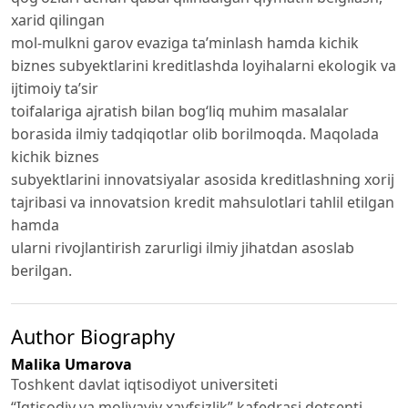
xarid qilingan
mol-mulkni garov evaziga taʼminlash hamda kichik
biznes subyektlarini kreditlashda loyihalarni ekologik va
ijtimoiy taʼsir
toifalariga ajratish bilan bogʻliq muhim masalalar
borasida ilmiy tadqiqotlar olib borilmoqda. Maqolada
kichik biznes
subyektlarini innovatsiyalar asosida kreditlashning xorij
tajribasi va innovatsion kredit mahsulotlari tahlil etilgan
hamda
ularni rivojlantirish zarurligi ilmiy jihatdan asoslab
berilgan.
Author Biography
Malika Umarova
Toshkent davlat iqtisodiyot universiteti
“Iqtisodiy va moliyaviy xavfsizlik” kafedrasi dotsenti