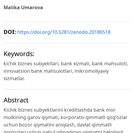
Malika Umarova
DOI:
https://doi.org/10.5281/zenodo.20186518
Keywords:
kichik biznes subyektlari, bank xizmati, bank mahsuloti,
innovatsion bank mahsulotlari, mikromoliyaviy
xizmatlar.
Abstract
Kichik biznes subyektlarini kreditlashda bank mol-
mulkining garov qiymati, korporativ qimmatli qogʻozlar
uchun bozor qiymatini aniqlash, davlat qimmatli
qogʻozlari uchun qabul qilinadigan qiymatni belgilash,