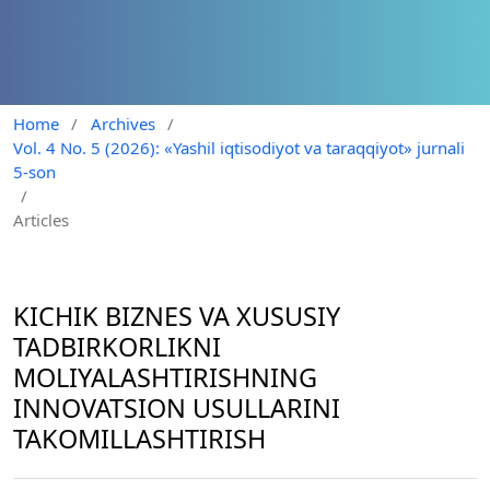
Home
/
Archives
/
Vol. 4 No. 5 (2026): «Yashil iqtisodiyot va taraqqiyot» jurnali
5-son
/
Articles
KICHIK BIZNES VA XUSUSIY
TADBIRKORLIKNI
MOLIYALASHTIRISHNING
INNOVATSION USULLARINI
TAKOMILLASHTIRISH