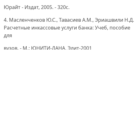
Юрайт - Издат, 2005. - 320с.
4. Масленченков Ю.С., Тавасиев А.М., Эриашвили Н.Д.
Расчетные инкассовые услуги банка: Учеб, пособие
для
вузов. - М.: ЮНИТИ-ДАНА, Элит-2001
5. Лаврушин О.И. Афанасьева О.Н. Корниенко С.Л.
Банковское дело: современная система
кредитования:
учебное пособие / Под ред. Проф. О. И. Лаврушина -
3-е изд доп, КноРус, 2009
6. Ўлмасов А., Ваҳобов А. Иқтисодиёт назарияси.
Дарслик. – Т.: Иқтисод молия, 2014.,- 460 б.
7. Холмаматов Ф.К. Тижорат банкларининг
кредитлаш амалиёти: муаммолар ва уларни ҳал