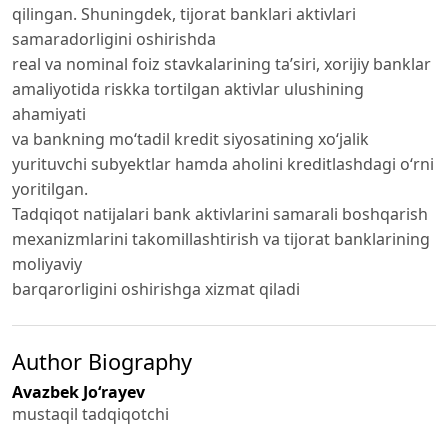
qilingan. Shuningdek, tijorat banklari aktivlari
samaradorligini oshirishda
real va nominal foiz stavkalarining ta’siri, xorijiy banklar
amaliyotida riskka tortilgan aktivlar ulushining
ahamiyati
va bankning moʻtadil kredit siyosatining xoʻjalik
yurituvchi subyektlar hamda aholini kreditlashdagi oʻrni
yoritilgan.
Tadqiqot natijalari bank aktivlarini samarali boshqarish
mexanizmlarini takomillashtirish va tijorat banklarining
moliyaviy
barqarorligini oshirishga xizmat qiladi
Author Biography
Avazbek Jo‘rayev
mustaqil tadqiqotchi