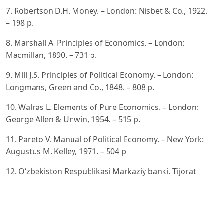
7. Robertson D.H. Money. – London: Nisbet & Co., 1922.
– 198 p.
8. Marshall A. Principles of Economics. – London:
Macmillan, 1890. – 731 p.
9. Mill J.S. Principles of Political Economy. – London:
Longmans, Green and Co., 1848. – 808 p.
10. Walras L. Elements of Pure Economics. – London:
George Allen & Unwin, 1954. – 515 p.
11. Pareto V. Manual of Political Economy. – New York:
Augustus M. Kelley, 1971. – 504 p.
12. O‘zbekiston Respublikasi Markaziy banki. Tijorat
banklari faoliyati ko‘rsatkichlari bo‘yicha statistik
ma’lumotlar. –
Toshkent, 2021.