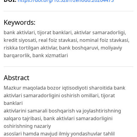
https://doi.org/10.5281/zenodo.20204473
Keywords:
bank aktivlari, tijorat banklari, aktivlar samaradorligi,
kredit siyosati, real foiz stavkasi, nominal foiz stavkasi,
riskka tortilgan aktivlar, bank boshqaruvi, moliyaviy
barqarorlik, bank xizmatlari
Abstract
Mazkur maqolada bozor iqtisodiyoti sharoitida bank
aktivlari samaradorligini oshirish omillari, tijorat
banklari
aktivlarini samarali boshqarish va joylashtirishning
xalqaro tajribasi, bank aktivlari samaradorligini
oshirishning nazariy
asoslari hamda mavjud ilmiy yondashuvlar tahlil