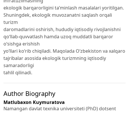
infratuzilmasining
ekologik barqarorligini ta’minlash masalalari yoritilgan.
Shuningdek, ekologik muvozanatni saqlash orqali
turizm
daromadlarini oshirish, hududiy iqtisodiy rivojlanishni
qo‘llab-quvvatlash hamda uzoq muddatli barqaror
o‘sishga erishish
yo‘llari ko‘rib chiqiladi. Maqolada O‘zbekiston va xalqaro
tajribalar asosida ekologik turizmning iqtisodiy
samaradorligi
tahlil qilinadi.
Author Biography
Matlubaxon Kuymuratova
Namangan davlat texnika universiteti (PhD) dotsent