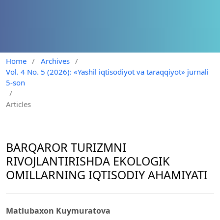
Home
/
Archives
/
Vol. 4 No. 5 (2026): «Yashil iqtisodiyot va taraqqiyot» jurnali
5-son
/
Articles
BARQAROR TURIZMNI
RIVOJLANTIRISHDA EKOLOGIK
OMILLARNING IQTISODIY AHAMIYATI
Matlubaxon Kuymuratova