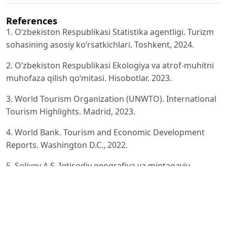
References
1. O‘zbekiston Respublikasi Statistika agentligi. Turizm
sohasining asosiy ko‘rsatkichlari. Toshkent, 2024.
2. O‘zbekiston Respublikasi Ekologiya va atrof-muhitni
muhofaza qilish qo‘mitasi. Hisobotlar. 2023.
3. World Tourism Organization (UNWTO). International
Tourism Highlights. Madrid, 2023.
4. World Bank. Tourism and Economic Development
Reports. Washington D.C., 2022.
5. Soliyev A.S. Iqtisodiy geografiya va mintaqaviy
rivojlanish. Toshkent, 2019.
6. Shodmonov Sh.Sh., G‘ofurov U.V. Iqtisodiyot
nazariyasi. Toshkent, 2020.