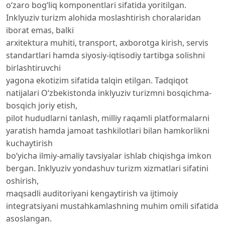
o‘zaro bog‘liq komponentlari sifatida yoritilgan.
Inklyuziv turizm alohida moslashtirish choralaridan
iborat emas, balki
arxitektura muhiti, transport, axborotga kirish, servis
standartlari hamda siyosiy-iqtisodiy tartibga solishni
birlashtiruvchi
yagona ekotizim sifatida talqin etilgan. Tadqiqot
natijalari O‘zbekistonda inklyuziv turizmni bosqichma-
bosqich joriy etish,
pilot hududlarni tanlash, milliy raqamli platformalarni
yaratish hamda jamoat tashkilotlari bilan hamkorlikni
kuchaytirish
bo‘yicha ilmiy-amaliy tavsiyalar ishlab chiqishga imkon
bergan. Inklyuziv yondashuv turizm xizmatlari sifatini
oshirish,
maqsadli auditoriyani kengaytirish va ijtimoiy
integratsiyani mustahkamlashning muhim omili sifatida
asoslangan.