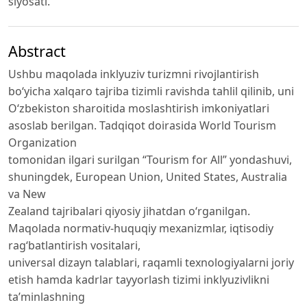
siyosati.
Abstract
Ushbu maqolada inklyuziv turizmni rivojlantirish
bo‘yicha xalqaro tajriba tizimli ravishda tahlil qilinib, uni
O‘zbekiston sharoitida moslashtirish imkoniyatlari
asoslab berilgan. Tadqiqot doirasida World Tourism
Organization
tomonidan ilgari surilgan “Tourism for All” yondashuvi,
shuningdek, European Union, United States, Australia
va New
Zealand tajribalari qiyosiy jihatdan o‘rganilgan.
Maqolada normativ-huquqiy mexanizmlar, iqtisodiy
rag‘batlantirish vositalari,
universal dizayn talablari, raqamli texnologiyalarni joriy
etish hamda kadrlar tayyorlash tizimi inklyuzivlikni
ta’minlashning