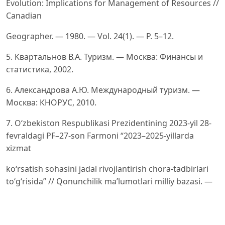
Evolution: Implications for Management of Resources //
Canadian
Geographer. — 1980. — Vol. 24(1). — P. 5–12.
5. Квартальнов В.А. Туризм. — Москва: Финансы и
статистика, 2002.
6. Александрова А.Ю. Международный туризм. —
Москва: КНОРУС, 2010.
7. O‘zbekiston Respublikasi Prezidentining 2023-yil 28-
fevraldagi PF–27-son Farmoni “2023–2025-yillarda
xizmat
ko‘rsatish sohasini jadal rivojlantirish chora-tadbirlari
to‘g‘risida” // Qonunchilik ma’lumotlari milliy bazasi. —
URL:
https://lex.uz/docs/-6456786