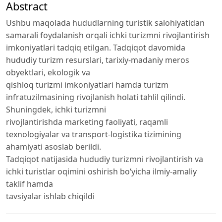
Abstract
Ushbu maqolada hududlarning turistik salohiyatidan
samarali foydalanish orqali ichki turizmni rivojlantirish
imkoniyatlari tadqiq etilgan. Tadqiqot davomida
hududiy turizm resurslari, tarixiy-madaniy meros
obyektlari, ekologik va
qishloq turizmi imkoniyatlari hamda turizm
infratuzilmasining rivojlanish holati tahlil qilindi.
Shuningdek, ichki turizmni
rivojlantirishda marketing faoliyati, raqamli
texnologiyalar va transport-logistika tizimining
ahamiyati asoslab berildi.
Tadqiqot natijasida hududiy turizmni rivojlantirish va
ichki turistlar oqimini oshirish bo‘yicha ilmiy-amaliy
taklif hamda
tavsiyalar ishlab chiqildi