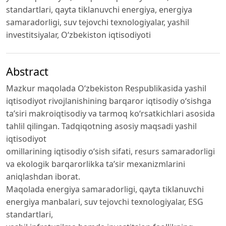
standartlari, qayta tiklanuvchi energiya, energiya
samaradorligi, suv tejovchi texnologiyalar, yashil
investitsiyalar, O‘zbekiston iqtisodiyoti
Abstract
Mazkur maqolada O‘zbekiston Respublikasida yashil
iqtisodiyot rivojlanishining barqaror iqtisodiy o‘sishga
ta’siri makroiqtisodiy va tarmoq ko‘rsatkichlari asosida
tahlil qilingan. Tadqiqotning asosiy maqsadi yashil
iqtisodiyot
omillarining iqtisodiy o‘sish sifati, resurs samaradorligi
va ekologik barqarorlikka ta’sir mexanizmlarini
aniqlashdan iborat.
Maqolada energiya samaradorligi, qayta tiklanuvchi
energiya manbalari, suv tejovchi texnologiyalar, ESG
standartlari,