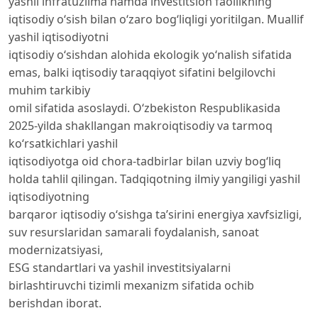
yashil infratuzilma hamda investitsion faollikning
iqtisodiy o‘sish bilan o‘zaro bog‘liqligi yoritilgan. Muallif
yashil iqtisodiyotni
iqtisodiy o‘sishdan alohida ekologik yo‘nalish sifatida
emas, balki iqtisodiy taraqqiyot sifatini belgilovchi
muhim tarkibiy
omil sifatida asoslaydi. O‘zbekiston Respublikasida
2025-yilda shakllangan makroiqtisodiy va tarmoq
ko‘rsatkichlari yashil
iqtisodiyotga oid chora-tadbirlar bilan uzviy bog‘liq
holda tahlil qilingan. Tadqiqotning ilmiy yangiligi yashil
iqtisodiyotning
barqaror iqtisodiy o‘sishga ta’sirini energiya xavfsizligi,
suv resurslaridan samarali foydalanish, sanoat
modernizatsiyasi,
ESG standartlari va yashil investitsiyalarni
birlashtiruvchi tizimli mexanizm sifatida ochib
berishdan iborat.