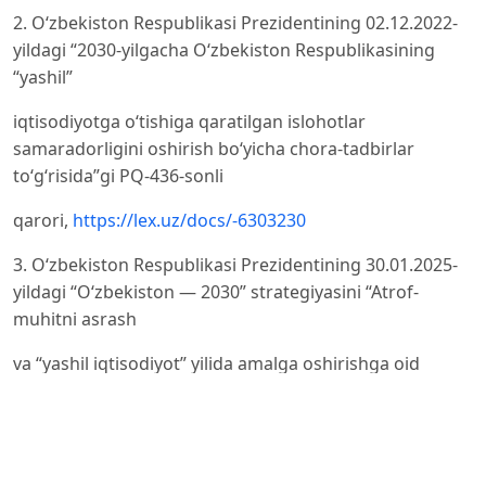
2. Oʻzbekiston Respublikasi Prezidentining 02.12.2022-
yildagi “2030-yilgacha Oʻzbekiston Respublikasining
“yashil”
iqtisodiyotga oʻtishiga qaratilgan islohotlar
samaradorligini oshirish boʻyicha chora-tadbirlar
toʻgʻrisida”gi PQ-436-sonli
qarori,
https://lex.uz/docs/-6303230
3. Oʻzbekiston Respublikasi Prezidentining 30.01.2025-
yildagi “Oʻzbekiston — 2030” strategiyasini “Atrof-
muhitni asrash
va “yashil iqtisodiyot” yilida amalga oshirishga oid
davlat dasturi toʻgʻrisidagi PF-16-sonli Farmoni,
https://lex.uz/uz/
docs/-7369703