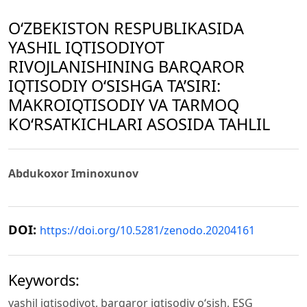
O‘ZBEKISTON RESPUBLIKASIDA
YASHIL IQTISODIYOT
RIVOJLANISHINING BARQAROR
IQTISODIY O‘SISHGA TA’SIRI:
MAKROIQTISODIY VA TARMOQ
KO‘RSATKICHLARI ASOSIDA TAHLIL
Abdukoxor Iminoxunov
DOI:
https://doi.org/10.5281/zenodo.20204161
Keywords:
yashil iqtisodiyot, barqaror iqtisodiy o‘sish, ESG