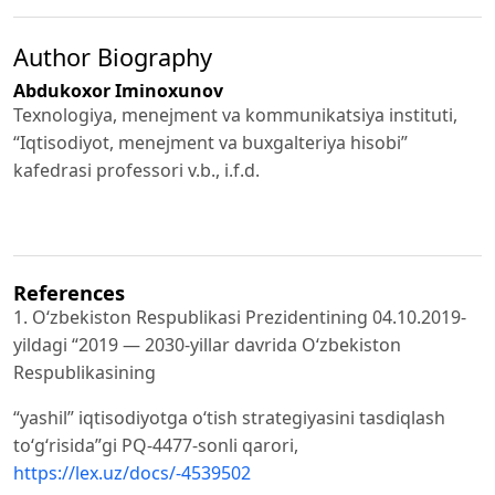
Author Biography
Abdukoxor Iminoxunov
Texnologiya, menejment va kommunikatsiya instituti,
“Iqtisodiyot, menejment va buxgalteriya hisobi”
kafedrasi professori v.b., i.f.d.
References
1. Oʻzbekiston Respublikasi Prezidentining 04.10.2019-
yildagi “2019 — 2030-yillar davrida Oʻzbekiston
Respublikasining
“yashil” iqtisodiyotga oʻtish strategiyasini tasdiqlash
toʻgʻrisida”gi PQ-4477-sonli qarori,
https://lex.uz/docs/-4539502