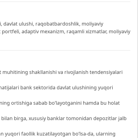
i, davlat ulushi, raqobatbardoshlik, moliyaviy
dit portfeli, adaptiv mexanizm, raqamli xizmatlar, moliyaviy
muhitining shakllanishi va rivojlanish tendensiyalari
natijalari bank sektorida davlat ulushining yuqori
sining ortishiga sabab bo‘layotganini hamda bu holat
u bilan birga, xususiy banklar tomonidan depozitlar jalb
an yuqori faollik kuzatilayotgan bo‘lsa-da, ularning