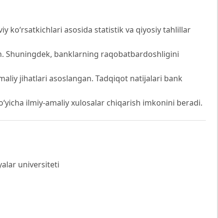
 ko‘rsatkichlari asosida statistik va qiyosiy tahlillar
an. Shuningdek, banklarning raqobatbardoshligini
aliy jihatlari asoslangan. Tadqiqot natijalari bank
bo‘yicha ilmiy-amaliy xulosalar chiqarish imkonini beradi.
alar universiteti