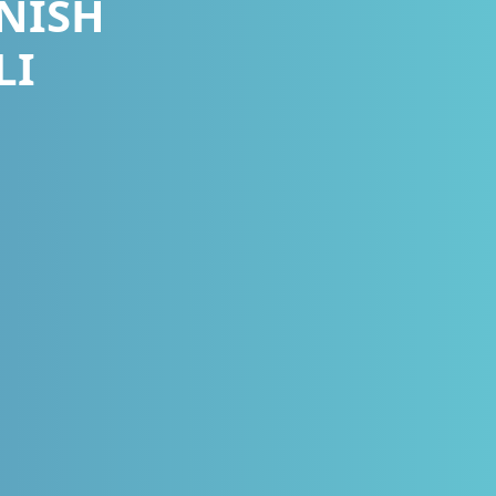
ANISH
LI