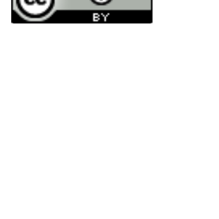
This work is licensed under a
Creative
Commons Attribution 4.0 International
License
.