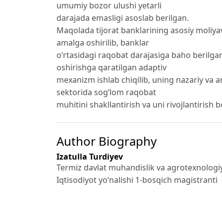
umumiy bozor ulushi yetarli
darajada emasligi asoslab berilgan.
Maqolada tijorat banklarining asosiy moliyaviy
amalga oshirilib, banklar
o‘rtasidagi raqobat darajasiga baho berilg
oshirishga qaratilgan adaptiv
mexanizm ishlab chiqilib, uning nazariy va am
sektorida sog‘lom raqobat
muhitini shakllantirish va uni rivojlantirish 
Author Biography
Izatulla Turdiyev
Termiz davlat muhandislik va agrotexnologiy
Iqtisodiyot yo‘nalishi 1-bosqich magistranti