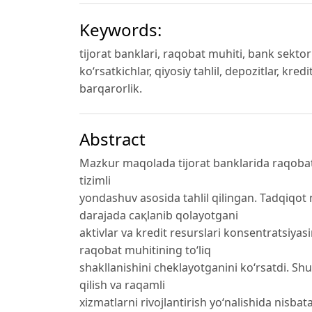
Keywords:
tijorat banklari, raqobat muhiti, bank sektor
ko‘rsatkichlar, qiyosiy tahlil, depozitlar, kre
barqarorlik.
Abstract
Mazkur maqolada tijorat banklarida raqobat 
tizimli
yondashuv asosida tahlil qilingan. Tadqiqot 
darajada сақlanib qolayotgani
aktivlar va kredit resurslari konsentratsiya
raqobat muhitining to‘liq
shakllanishini cheklayotganini ko‘rsatdi. Sh
qilish va raqamli
xizmatlarni rivojlantirish yo‘nalishida nisbat