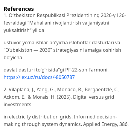
References
1. Oʻzbekiston Respublikasi Prezidentining 2026-yil 26-
fevraldagi “Mahallani rivojlantirish va jamiyatni
yuksaltirish” yilida
ustuvor yoʻnalishlar boʻyicha islohotlar dasturlari va
“Oʻzbekiston — 2030” strategiyasini amalga oshirish
boʻyicha
davlat dasturi toʻgʻrisida”gi PF-22-son Farmoni.
https://lex.uz/ru/docs/-8050787
2. Vilaplana, J., Yang, G., Monaco, R., Bergaentzlé, C.,
Ackom, E., & Morais, H. (2025). Digital versus grid
investments
in electricity distribution grids: Informed decision-
making through system dynamics. Applied Energy, 386.