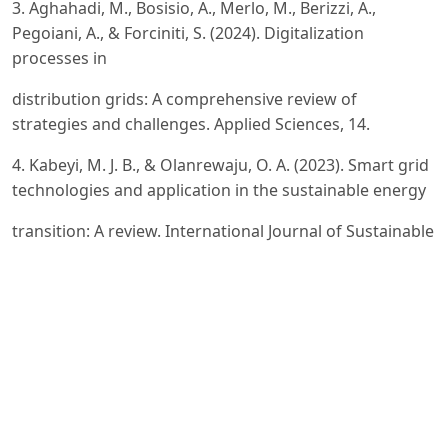
3. Aghahadi, M., Bosisio, A., Merlo, M., Berizzi, A.,
Pegoiani, A., & Forciniti, S. (2024). Digitalization
processes in
distribution grids: A comprehensive review of
strategies and challenges. Applied Sciences, 14.
4. Kabeyi, M. J. B., & Olanrewaju, O. A. (2023). Smart grid
technologies and application in the sustainable energy
transition: A review. International Journal of Sustainable
Energy, 42(1), 685–758.
5. Mahmood, M., Chowdhury, P., Yeassin, R., Hasan, M.,
Ahmad, T., & Chowdhury, N. (2024). Impacts of
digitalization on
smart grids, renewable energy, and demand response:
An updated review of current applications. Energy
Conversion