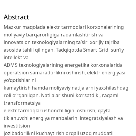
Abstract
Mazkur maqolada elektr tarmoqlari korxonalarining
moliyaviy barqarorligiga raqamlashtirish va
innovatsion texnologiyalarning ta’siri xorijiy tajriba
asosida tahlil qilingan. Tadqiqotda Smart Grid, sun’iy
intellekt va
ADMS texnologiyalarining energetika korxonalarida
operatsion samaradorlikni oshirish, elektr energiyasi
yo‘qotishlarini
kamaytirish hamda moliyaviy natijalarni yaxshilashdagi
roli o‘rganilgan. Natijalar shuni ko‘rsatdiki, raqamli
transformatsiya
elektr tarmoqlari ishonchliligini oshirish, qayta
tiklanuvchi energiya manbalarini integratsiyalash va
investitsion
jozibadorlikni kuchaytirish orqali uzoq muddatli