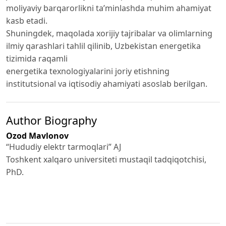
moliyaviy barqarorlikni ta’minlashda muhim ahamiyat
kasb etadi.
Shuningdek, maqolada xorijiy tajribalar va olimlarning
ilmiy qarashlari tahlil qilinib, Uzbekistan energetika
tizimida raqamli
energetika texnologiyalarini joriy etishning
institutsional va iqtisodiy ahamiyati asoslab berilgan.
Author Biography
Ozod Mavlonov
“Hududiy elektr tarmoqlari” AJ
Toshkent xalqaro universiteti mustaqil tadqiqotchisi,
PhD.