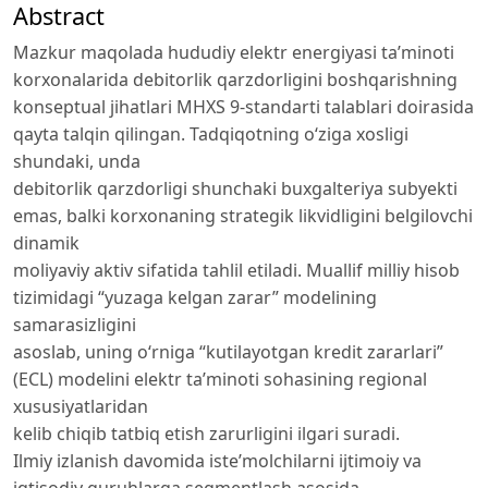
Abstract
Mazkur maqolada hududiy elektr energiyasi ta’minoti
korxonalarida debitorlik qarzdorligini boshqarishning
konseptual jihatlari MHXS 9-standarti talablari doirasida
qayta talqin qilingan. Tadqiqotning o‘ziga xosligi
shundaki, unda
debitorlik qarzdorligi shunchaki buxgalteriya subyekti
emas, balki korxonaning strategik likvidligini belgilovchi
dinamik
moliyaviy aktiv sifatida tahlil etiladi. Muallif milliy hisob
tizimidagi “yuzaga kelgan zarar” modelining
samarasizligini
asoslab, uning o‘rniga “kutilayotgan kredit zararlari”
(ECL) modelini elektr ta’minoti sohasining regional
xususiyatlaridan
kelib chiqib tatbiq etish zarurligini ilgari suradi.
Ilmiy izlanish davomida iste’molchilarni ijtimoiy va
iqtisodiy guruhlarga segmentlash asosida