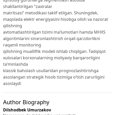
shakllantirilgan “zaxiralar
matritsasi” metodikasi taklif etilgan. Shuningdek,
maqolada elektr energiyasini hisobga olish va nazorat
qilishning
avtomatlashtirilgan tizimi ma’lumotlari hamda MHXS
algoritmlarini sinxronlashtirish orqali qarzdorlikni
raqamli monitoring
qilishning mualliflik modeli ishlab chiqilgan. Tadqiqot
xulosalari korxonalarning moliyaviy barqarorligini
ta’minlashda
klassik baholash usullaridan prognozlashtirishga
asoslangan strategik hisob tizimiga o‘tish zarurligini
asoslaydi
Author Biography
Dilshodbek Umurzakov