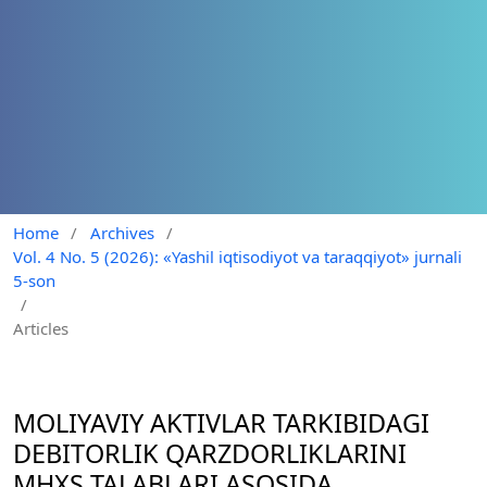
Home
/
Archives
/
Vol. 4 No. 5 (2026): «Yashil iqtisodiyot va taraqqiyot» jurnali
5-son
/
Articles
MOLIYAVIY AKTIVLAR TARKIBIDAGI
DEBITORLIK QARZDORLIKLARINI
MHXS TALABLARI ASOSIDA