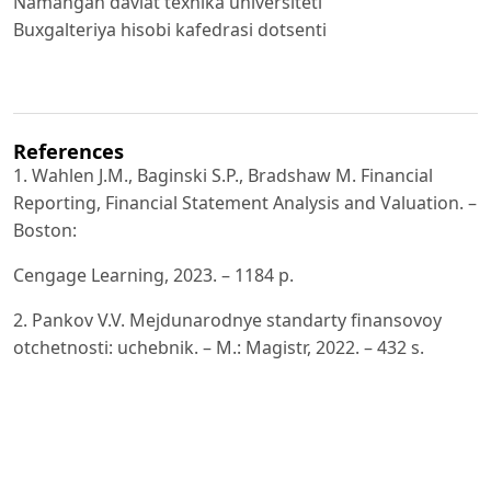
Namangan davlat texnika universiteti
Buxgalteriya hisobi kafedrasi dotsenti
References
1. Wahlen J.M., Baginski S.P., Bradshaw M. Financial
Reporting, Financial Statement Analysis and Valuation. –
Boston:
Cengage Learning, 2023. – 1184 p.
2. Pankov V.V. Mejdunarodnye standarty finansovoy
otchetnosti: uchebnik. – M.: Magistr, 2022. – 432 s.
3. Ibragimov A.K., Qurbanov Z.N. Moliyaviy hisobotning
xalqaro standartlari: darslik. – Toshkent: «IQTISOD-
MOLIYA»,