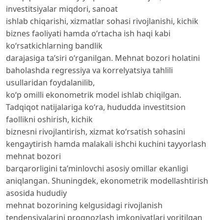
investitsiyalar miqdori, sanoat
ishlab chiqarishi, xizmatlar sohasi rivojlanishi, kichik
biznes faoliyati hamda o‘rtacha ish haqi kabi
ko‘rsatkichlarning bandlik
darajasiga ta’siri o‘rganilgan. Mehnat bozori holatini
baholashda regressiya va korrelyatsiya tahlili
usullaridan foydalanilib,
ko‘p omilli ekonometrik model ishlab chiqilgan.
Tadqiqot natijalariga ko‘ra, hududda investitsion
faollikni oshirish, kichik
biznesni rivojlantirish, xizmat ko‘rsatish sohasini
kengaytirish hamda malakali ishchi kuchini tayyorlash
mehnat bozori
barqarorligini ta’minlovchi asosiy omillar ekanligi
aniqlangan. Shuningdek, ekonometrik modellashtirish
asosida hududiy
mehnat bozorining kelgusidagi rivojlanish
tendensiyalarini prognozlash imkoniyatlari yoritilgan