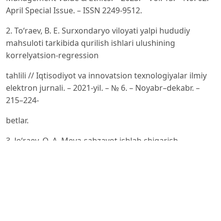
April Special Issue. – ISSN 2249-9512.
2. To‘raev, B. E. Surxondaryo viloyati yalpi hududiy
mahsuloti tarkibida qurilish ishlari ulushining
korrelyatsion-regression
tahlili // Iqtisodiyot va innovatsion texnologiyalar ilmiy
elektron jurnali. – 2021-yil. – № 6. – Noyabr–dekabr. –
215–224-
betlar.
3. Jo‘raev, O. A. Meva-sabzavot ishlab chiqarish
samaradorligini statistik tadqiq etish // Xorazm Ma’mun
akademiyasi
axborotnomasi. – 2023-yil. – № 3/2. – 73–79-betlar.
4. Ismoilov, D. I. Surxondaryo viloyatida 2010–2024-
yillardagi yalpi hududiy mahsulotning statistik tahlili //