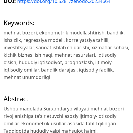
DOI:
https://doi.org/10.5281/zenodo.20234664
Keywords:
mehnat bozori, ekonometrik modellashtirish, bandlik,
ishsizlik, regressiya modeli, korrelyatsiya tahlili,
investitsiyalar, sanoat ishlab chiqarishi, xizmatlar sohasi,
kichik biznes, ish haqi, mehnat resurslari, iqtisodiy
o‘sish, hududiy iqtisodiyot, prognozlash, ijtimoiy-
iqtisodiy omillar, bandlik darajasi, iqtisodiy faollik,
mehnat unumdorligi
Abstract
Ushbu maqolada Surxondaryo viloyati mehnat bozori
rivojlanishiga ta’sir etuvchi asosiy ijtimoiy-iqtisodiy
omillar ekonometrik usullar asosida tahlil qilingan.
Tadqiqotda hududiy yalpi mahsulot hajmi,