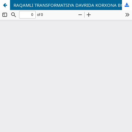
RAQAMLI TRANSFORMATSIYA DAVRIDA KORXONA BOSHQARUVINING TASHKILIY-IQTISODIY SAMARADORLIGINI OSHIRISH YO‘LLARI