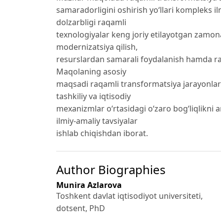
samaradorligini oshirish yo‘llari kompleks 
dolzarbligi raqamli
texnologiyalar keng joriy etilayotgan zamon
modernizatsiya qilish,
resurslardan samarali foydalanish hamda raq
Maqolaning asosiy
maqsadi raqamli transformatsiya jarayonlarin
tashkiliy va iqtisodiy
mexanizmlar o‘rtasidagi o‘zaro bog‘liqlikni
ilmiy-amaliy tavsiyalar
ishlab chiqishdan iborat.
Author Biographies
Munira Azlarova
Toshkent davlat iqtisodiyot universiteti,
dotsent, PhD