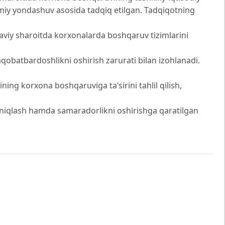
ilmiy yondashuv asosida tadqiq etilgan. Tadqiqotning
aviy sharoitda korxonalarda boshqaruv tizimlarini
obatbardoshlikni oshirish zarurati bilan izohlanadi.
ing korxona boshqaruviga ta’sirini tahlil qilish,
 aniqlash hamda samaradorlikni oshirishga qaratilgan