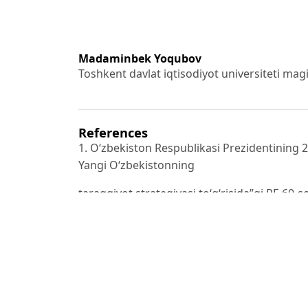
Madaminbek Yoqubov
Toshkent davlat iqtisodiyot universiteti magi
References
1. Oʻzbekiston Respublikasi Prezidentining 2
Yangi Oʻzbekistonning
taraqqiyot strategiyasi toʻgʻrisida”gi PF-60-
2. Oʻzbekiston Respublikasi Prezidentining 
yilgacha moʻljallangan
ustuvor yoʻnalishlari doirasida islohotlarni 
qoʻshimcha choratadbirlari