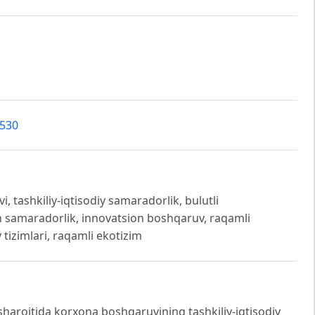
4530
 tashkiliy-iqtisodiy samaradorlik, bulutli
on samaradorlik, innovatsion boshqaruv, raqamli
tizimlari, raqamli ekotizim
aroitida korxona boshqaruvining tashkiliy-iqtisodiy