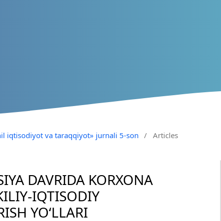
il iqtisodiyot va taraqqiyot» jurnali 5-son
/
Articles
IYA DAVRIDA KORXONA
LIY-IQTISODIY
ISH YO‘LLARI