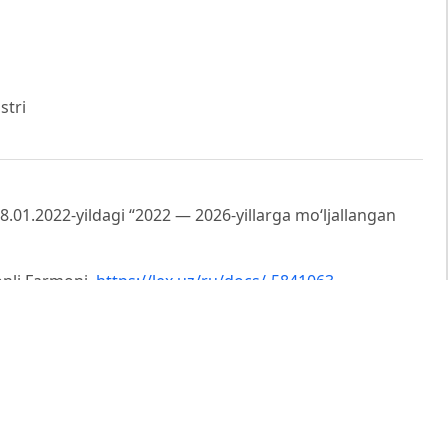
stri
8.01.2022-yildagi “2022 — 2026-yillarga moʻljallangan
sonli Farmoni,
https://lex.uz/ru/docs/-5841063
16.02.2026-yildagi “Mamlakat taraqqiyotining 2030-
izchil davom ettirish va yangi bosqichga olib chiqishning