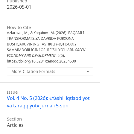
Published
2026-05-01
How to Cite
Azlarova , M., & Yoqubov , M. (2026). RAQAMLI
TRANSFORMATSIYA DAVRIDA KORXONA
BOSHQARUVINING TASHKILIY-IQTISODIY
SAMARADORLIGINI OSHIRISH YO‘LLARI.
GREEN
ECONOMY AND DEVELOPMENT
,
4
(5).
https://doi.org/10.5281/zenodo.20234530
More Citation Formats
Issue
Vol. 4 No. 5 (2026): «Yashil iqtisodiyot
va taraqqiyot» jurnali 5-son
Section
Articles