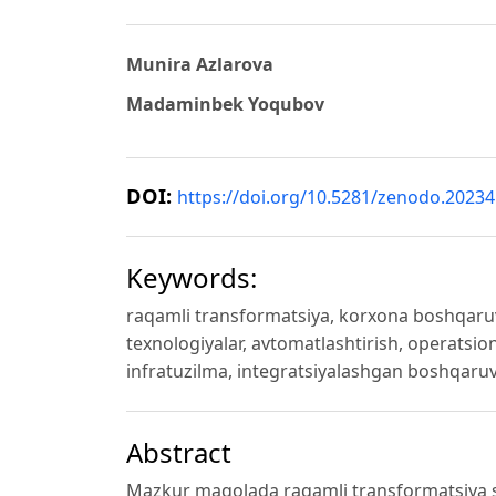
Munira Azlarova
Madaminbek Yoqubov
DOI:
https://doi.org/10.5281/zenodo.2023
Keywords:
raqamli transformatsiya, korxona boshqaruvi,
texnologiyalar, avtomatlashtirish, operatsi
infratuzilma, integratsiyalashgan boshqaruv 
Abstract
Mazkur maqolada raqamli transformatsiya sh