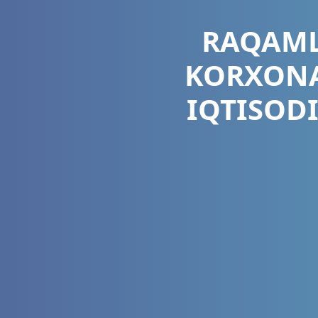
RAQAML
KORXONA
IQTISOD