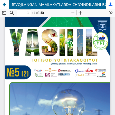
RIVOJLANGAN MAMLAKATLARDA CHIQINDILARNI BOSHQARISH TIZIMINING ZAMONAVIY MODELLARI