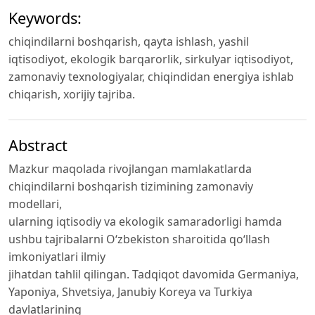
Keywords:
chiqindilarni boshqarish, qayta ishlash, yashil
iqtisodiyot, ekologik barqarorlik, sirkulyar iqtisodiyot,
zamonaviy texnologiyalar, chiqindidan energiya ishlab
chiqarish, xorijiy tajriba.
Abstract
Mazkur maqolada rivojlangan mamlakatlarda
chiqindilarni boshqarish tizimining zamonaviy
modellari,
ularning iqtisodiy va ekologik samaradorligi hamda
ushbu tajribalarni O‘zbekiston sharoitida qo‘llash
imkoniyatlari ilmiy
jihatdan tahlil qilingan. Tadqiqot davomida Germaniya,
Yaponiya, Shvetsiya, Janubiy Koreya va Turkiya
davlatlarining