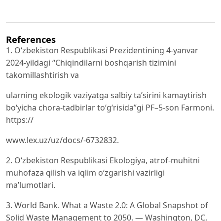
References
1. Oʻzbekiston Respublikasi Prezidentining 4-yanvar
2024-yildagi “Chiqindilarni boshqarish tizimini
takomillashtirish va
ularning ekologik vaziyatga salbiy taʼsirini kamaytirish
boʻyicha chora-tadbirlar toʻgʻrisida”gi PF–5-son Farmoni.
https://
www.lex.uz/uz/docs/-6732832.
2. O‘zbekiston Respublikasi Ekologiya, atrof-muhitni
muhofaza qilish va iqlim o‘zgarishi vazirligi
ma’lumotlari.
3. World Bank. What a Waste 2.0: A Global Snapshot of
Solid Waste Management to 2050. — Washington, DC,