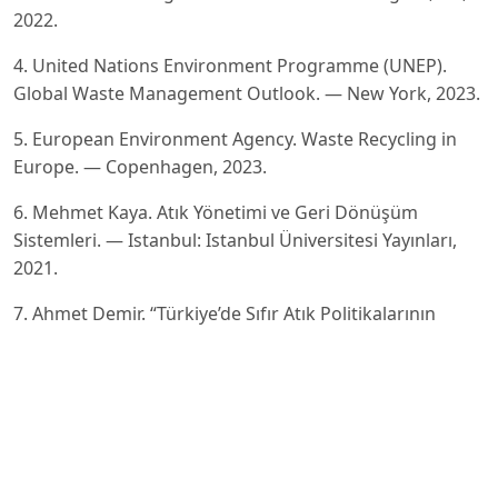
2022.
4. United Nations Environment Programme (UNEP).
Global Waste Management Outlook. — New York, 2023.
5. European Environment Agency. Waste Recycling in
Europe. — Copenhagen, 2023.
6. Mehmet Kaya. Atık Yönetimi ve Geri Dönüşüm
Sistemleri. — Istanbul: Istanbul Üniversitesi Yayınları,
2021.
7. Ahmet Demir. “Türkiye’de Sıfır Atık Politikalarının
Ekonomik Önemi” // Çevre Ekonomisi Dergisi. — 2022.
— № 4.
8. V.I. Danilov. Sovremennye sistemy upravleniya
otkhodami. — Moskva: Ekonomika, 2020.
9. A.N. Petrova. “Ekologicheskaya politika i pererabotka