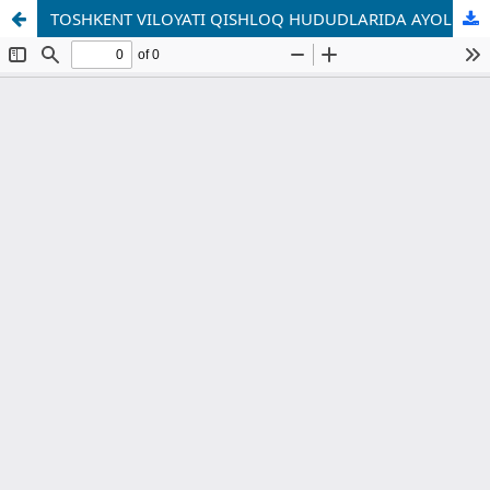
TOSHKENT VILOYATI QISHLOQ HUDUDLARIDA AYOLLAR TADBIRKORLIGINI RIVOJLANTIRISHNING IJTIMOIY-IQTISODIY OMILLARI: EMPIRIK TAHLIL