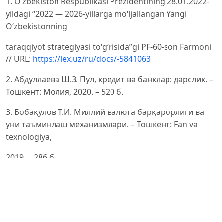
1. Oʻzbekiston Respublikasi Prezidentining 28.01.2022-
yildagi “2022 — 2026-yillarga moʻljallangan Yangi
Oʻzbekistonning
taraqqiyot strategiyasi toʻgʻrisida”gi PF-60-son Farmoni
// URL:
https://lex.uz/ru/docs/-5841063
2. Абдуллаева Ш.З. Пул, кредит ва банклар: дарслик. –
Тошкент: Молия, 2020. – 520 б.
3. Бобақулов Т.И. Миллий валюта барқарорлиги ва
уни таъминлаш механизмлари. – Тошкент: Fan va
texnologiya,
2019. – 286 б.
4. Исаков Ж.А. Корпоратив молия: ўқув қўлланма. –
Тошкент: IQTISOD-MOLIYA, 2021. – 312 б.
5. Ross S., Westerfield R., Jordan B. Corporate Finance. –