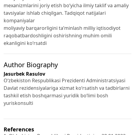
mexanizmlarini joriy etish boʻyicha ilmiy taklif va amaliy
tavsiyalar ishlab chiqilgan. Tadqiqot natijalari
kompaniyalar
moliyaviy barqarorligini taʼminlash milliy iqtisodiyot
raqobatbardoshligini oshirishning muhim omili
ekanligini koʻrsatdi
Author Biography
Jasurbek Rasulov
Oʻzbekiston Respublikasi Prezidenti Administratsiyasi
Davlat rezidensiyalariga xizmat koʻrsatish va tadbirlarni
tashkil etish boshqarmasi yuridik boʻlimi bosh
yuriskonsulti
References