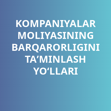
KOMPANIYALAR
MOLIYASINING
BARQARORLIGINI
TAʼMINLASH
YOʻLLARI