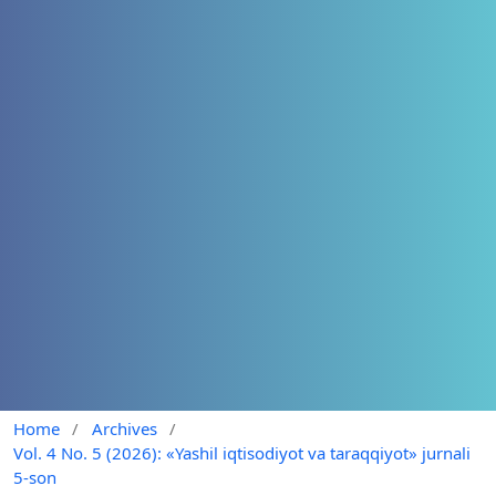
Home
/
Archives
/
Vol. 4 No. 5 (2026): «Yashil iqtisodiyot va taraqqiyot» jurnali
5-son