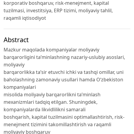
korporativ boshqaruv, risk-menejment, kapital
tuzilmasi, investitsiya, ERP tizimi, moliyaviy tahlil,
raqamli iqtisodiyot
Abstract
Mazkur maqolada kompaniyalar moliyaviy
barqarorligini taʼminlashning nazariy-uslubiy asoslari,
moliyaviy
barqarorlikka taʼsir etuvchi ichki va tashqi omillar, uni
baholashning zamonaviy usullari hamda Oʻzbekiston
kompaniyalari
misolida moliyaviy barqarorlikni taʼminlash
mexanizmlari tadqiq etilgan. Shuningdek,
kompaniyalarda likvidlilikni samarali
boshqarish, kapital tuzilmasini optimallashtirish, risk-
menejment tizimini takomillashtirish va raqamli
moliyaviy boshqaruv