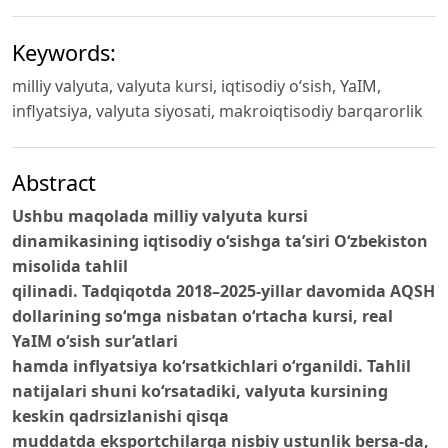
Keywords:
milliy valyuta, valyuta kursi, iqtisodiy o‘sish, YaIM,
inflyatsiya, valyuta siyosati, makroiqtisodiy barqarorlik
Abstract
Ushbu maqolada milliy valyuta kursi
dinamikasining iqtisodiy o‘sishga ta’siri O‘zbekiston
misolida tahlil
qilinadi. Tadqiqotda 2018–2025-yillar davomida AQSH
dollarining so‘mga nisbatan o‘rtacha kursi, real
YaIM o‘sish sur’atlari
hamda inflyatsiya ko‘rsatkichlari o‘rganildi. Tahlil
natijalari shuni ko‘rsatadiki, valyuta kursining
keskin qadrsizlanishi qisqa
muddatda eksportchilarga nisbiy ustunlik bersa-da,