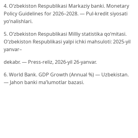
4. O‘zbekiston Respublikasi Markaziy banki. Monetary
Policy Guidelines for 2026–2028. — Pul-kredit siyosati
yo‘nalishlari.
5. O‘zbekiston Respublikasi Milliy statistika qo‘mitasi.
O‘zbekiston Respublikasi yalpi ichki mahsuloti: 2025-yil
yanvar–
dekabr. — Press-reliz, 2026-yil 26-yanvar.
6. World Bank. GDP Growth (Annual %) — Uzbekistan.
— Jahon banki ma’lumotlar bazasi.
7. International Monetary Fund. Republic of Uzbekistan:
Selected Issues and Country Reports. — Washington,
D.C.:
IMF.
8. Asian Development Bank. Asian Development