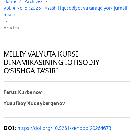
Home
/
Archives
/
Vol. 4 No. 5 (2026): «Yashil iqtisodiyot va taraqqiyot» jurnali
5-son
/
Articles
MILLIY VALYUTA KURSI
DINAMIKASINING IQTISODIY
O‘SISHGA TA’SIRI
Feruz Kurbanov
Yusufboy Xudaybergenov
DOI:
https://doi.org/10.5281/zenodo.20264673