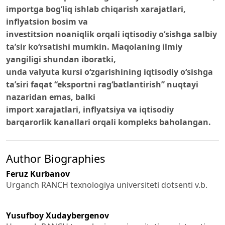
importga bog‘liq ishlab chiqarish xarajatlari,
inflyatsion bosim va
investitsion noaniqlik orqali iqtisodiy o‘sishga salbiy
ta’sir ko‘rsatishi mumkin. Maqolaning ilmiy
yangiligi shundan iboratki,
unda valyuta kursi o‘zgarishining iqtisodiy o‘sishga
ta’siri faqat “eksportni rag‘batlantirish” nuqtayi
nazaridan emas, balki
import xarajatlari, inflyatsiya va iqtisodiy
barqarorlik kanallari orqali kompleks baholangan.
Author Biographies
Feruz Kurbanov
Urganch RANCH texnologiya universiteti dotsenti v.b.
Yusufboy Xudaybergenov