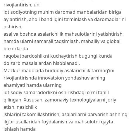
rivojlantirish, uni
iqtisodiyotning muhim daromad manbalaridan biriga
aylantirish, aholi bandligini ta’minlash va daromadlarini
oshirish,
asal va boshqa asalarichilik mahsulotlarini yetishtirish
hamda ularni samarali taqsimlash, mahalliy va global
bozorlarda
raqobatbardoshlikni kuchaytirish bugungi kunda
dolzarb masalalardan hisoblanadi.
Mazkur maqolada hududiy asalarichilik tarmog‘ini
rivojlantirishda innovatsion yondashuvlarning
ahamiyati hamda ularning
iqtisodiy samaradorlikni oshirishdagi o‘rni tahlil
qilingan. Xususan, zamonaviy texnologiyalarni joriy
etish, naslchilik
ishlarini takomillashtirish, asalarilarni parvarishlashning
ilg‘or usullaridan foydalanish va mahsulotni qayta
ishlash hamda