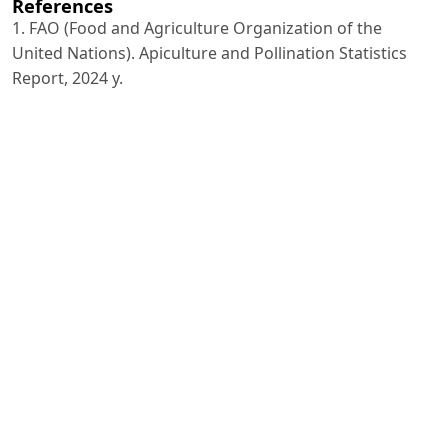
References
1. FAO (Food and Agriculture Organization of the
United Nations). Apiculture and Pollination Statistics
Report, 2024 y.
2. O‘zbekiston Respublikasi Milliy statistika qo‘mitasi.
Qishloq xo‘jaligi faoliyati bo‘yicha yillik hisobot, 2025-y.
3. Abdug‘aniev A.A., Yergasheva Sh.T. Qishloq xo‘jaligida
innovatsion texnologiyalar. – Toshkent, 2022 y.
4. Kim M.V., Latipov A. Agrar mahsulotlarni qayta ishlash
va eksport salohiyati. – Toshkent, 2021 y.
5. Choriev Q.A. Qishloq xo‘jaligi iqtisodiyoti asoslari.
Toshkent, 2018.
6. Bazarov A.K., Raxmonov Q.R. Hududiy iqtisodiyot va
qishloq xo‘jaligi rivoji. Toshkent, 2022.