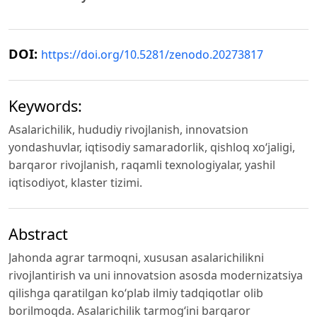
DOI:
https://doi.org/10.5281/zenodo.20273817
Keywords:
Asalarichilik, hududiy rivojlanish, innovatsion
yondashuvlar, iqtisodiy samaradorlik, qishloq xo‘jaligi,
barqaror rivojlanish, raqamli texnologiyalar, yashil
iqtisodiyot, klaster tizimi.
Abstract
Jahonda agrar tarmoqni, xususan asalarichilikni
rivojlantirish va uni innovatsion asosda modernizatsiya
qilishga qaratilgan ko‘plab ilmiy tadqiqotlar olib
borilmoqda. Asalarichilik tarmog‘ini barqaror