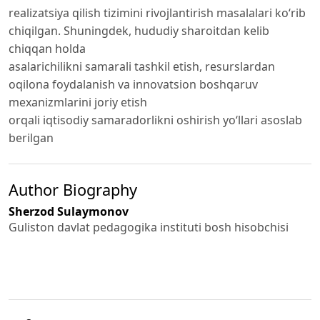
realizatsiya qilish tizimini rivojlantirish masalalari ko‘rib
chiqilgan. Shuningdek, hududiy sharoitdan kelib
chiqqan holda
asalarichilikni samarali tashkil etish, resurslardan
oqilona foydalanish va innovatsion boshqaruv
mexanizmlarini joriy etish
orqali iqtisodiy samaradorlikni oshirish yo‘llari asoslab
berilgan
Author Biography
Sherzod Sulaymonov
Guliston davlat pedagogika instituti bosh hisobchisi