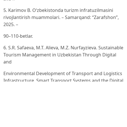
5. Karimov B. O‘zbekistonda turizm infratuzilmasini
rivojlantirish muammolari. – Samarqand: “Zarafshon”,
2025. –
90–110-betlar.
6. S.R. Safaeva, M.T. Alieva, M.Z. Nurfayzieva. Sustainable
Tourism Management in Uzbekistan Through Digital
and
Environmental Development of Transport and Logistics
Infrastructure. Smart Transport Systems and the Digital
Economy Infrastructure, 163-171, 2026
7. Zakirlayev, U., Toychievna, A. M., Matkabulova, K. D.,
Khamidovich, M. A., Sabirovna, M. K., & Sanjar, D. (2025).
Using Green Technology and Intelligent Control for