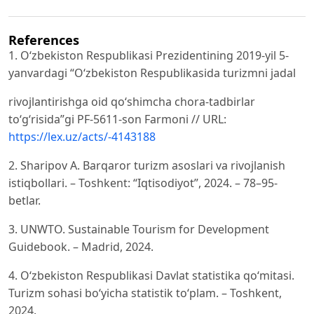
References
1. Oʻzbekiston Respublikasi Prezidentining 2019-yil 5-
yanvardagi “Oʻzbekiston Respublikasida turizmni jadal
rivojlantirishga oid qoʻshimcha chora-tadbirlar
toʻgʻrisida”gi PF-5611-son Farmoni // URL:
https://lex.uz/acts/-4143188
2. Sharipov A. Barqaror turizm asoslari va rivojlanish
istiqbollari. – Toshkent: “Iqtisodiyot”, 2024. – 78–95-
betlar.
3. UNWTO. Sustainable Tourism for Development
Guidebook. – Madrid, 2024.
4. O‘zbekiston Respublikasi Davlat statistika qo‘mitasi.
Turizm sohasi bo‘yicha statistik to‘plam. – Toshkent,
2024.