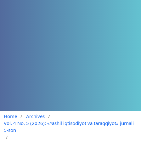
Home
/
Archives
/
Vol. 4 No. 5 (2026): «Yashil iqtisodiyot va taraqqiyot» jurnali
5-son
/