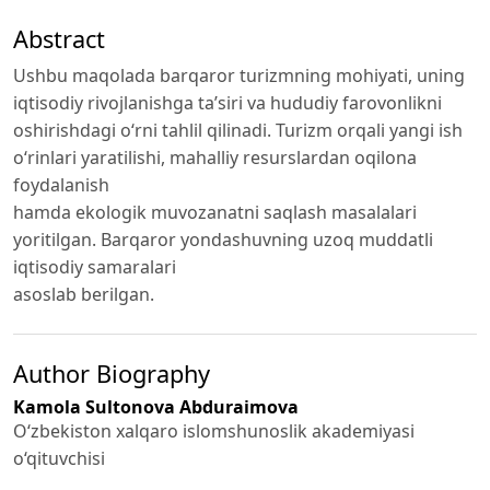
Abstract
Ushbu maqolada barqaror turizmning mohiyati, uning
iqtisodiy rivojlanishga ta’siri va hududiy farovonlikni
oshirishdagi o‘rni tahlil qilinadi. Turizm orqali yangi ish
o‘rinlari yaratilishi, mahalliy resurslardan oqilona
foydalanish
hamda ekologik muvozanatni saqlash masalalari
yoritilgan. Barqaror yondashuvning uzoq muddatli
iqtisodiy samaralari
asoslab berilgan.
Author Biography
Kamola Sultonova Abduraimova
O‘zbekiston xalqaro islomshunoslik akademiyasi
o‘qituvchisi