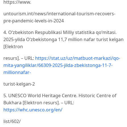
https://www.
untourism.int/news/international-tourism-recovers-
pre-pandemic-levels-in-2024
4. Oʻzbekiston Respublikasi Milliy statistika qoʻmitasi.
2025-yilda Oʻzbekistonga 11,7 million nafar turist kelgan
[Elektron
resurs]. – URL:
https://stat.uz/uz/matbuot-markazi/qo-
mita-yangiliklar/66309-2025-jilda-zbekistonga-11-7-
millionnafar-
turist-kelgan-2
5. UNESCO World Heritage Centre. Historic Centre of
Bukhara [Elektron resurs]. – URL:
https://whc.unesco.org/en/
list/602/