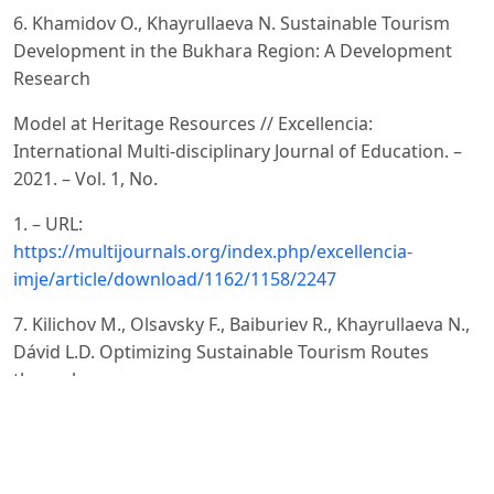
6. Khamidov O., Khayrullaeva N. Sustainable Tourism
Development in the Bukhara Region: A Development
Research
Model at Heritage Resources // Excellencia:
International Multi-disciplinary Journal of Education. –
2021. – Vol. 1, No.
1. – URL:
https://multijournals.org/index.php/excellencia-
imje/article/download/1162/1158/2247
7. Kilichov M., Olsavsky F., Baiburiev R., Khayrullaeva N.,
Dávid L.D. Optimizing Sustainable Tourism Routes
through
GIS to Enhance Tourist Length of Stay in Bukhara //
Journal of Cultural Analysis and Social Change. – 2026. –
Vol. 11,