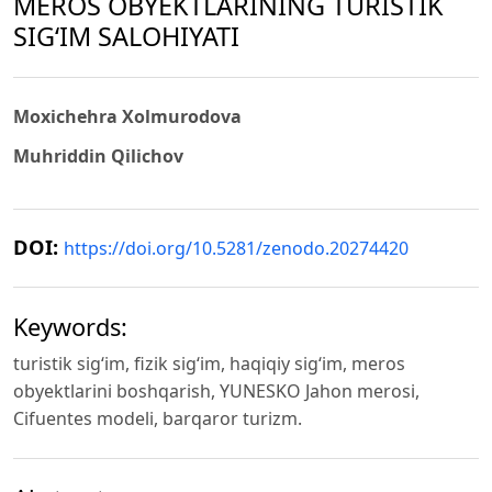
MEROS OBYEKTLARINING TURISTIK
SIG‘IM SALOHIYATI
Moxichehra Xolmurodova
Muhriddin Qilichov
DOI:
https://doi.org/10.5281/zenodo.20274420
Keywords:
turistik sigʻim, fizik sigʻim, haqiqiy sigʻim, meros
obyektlarini boshqarish, YUNESKO Jahon merosi,
Cifuentes modeli, barqaror turizm.