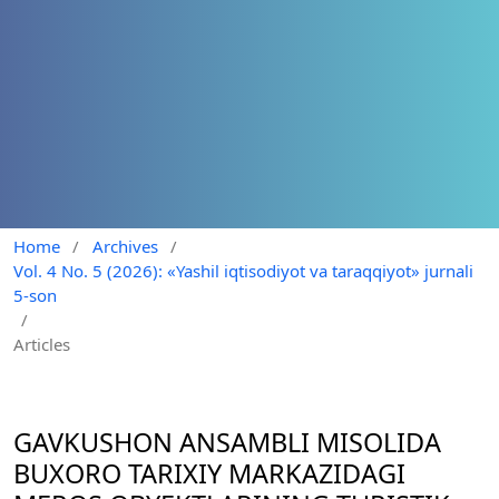
Home
/
Archives
/
Vol. 4 No. 5 (2026): «Yashil iqtisodiyot va taraqqiyot» jurnali
5-son
/
Articles
GAVKUSHON ANSAMBLI MISOLIDA
BUXORO TARIXIY MARKAZIDAGI