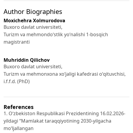
Author Biographies
Moxichehra Xolmurodova
Buxoro davlat universiteti,
Turizm va mehmondoʻstlik yoʻnalishi 1-bosqich
magistranti
Muhriddin Qilichov
Buxoro davlat universiteti,
Turizm va mehmonxona xoʻjaligi kafedrasi oʻqituvchisi,
i.f.f.d. (PhD)
References
1. Oʻzbekiston Respublikasi Prezidentining 16.02.2026-
yildagi “Mamlakat taraqqiyotining 2030-yilgacha
moʻljallangan