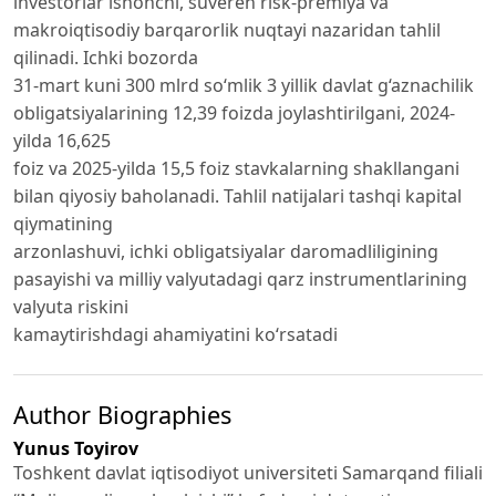
investorlar ishonchi, suveren risk-premiya va
makroiqtisodiy barqarorlik nuqtayi nazaridan tahlil
qilinadi. Ichki bozorda
31-mart kuni 300 mlrd so‘mlik 3 yillik davlat g‘aznachilik
obligatsiyalarining 12,39 foizda joylashtirilgani, 2024-
yilda 16,625
foiz va 2025-yilda 15,5 foiz stavkalarning shakllangani
bilan qiyosiy baholanadi. Tahlil natijalari tashqi kapital
qiymatining
arzonlashuvi, ichki obligatsiyalar daromadliligining
pasayishi va milliy valyutadagi qarz instrumentlarining
valyuta riskini
kamaytirishdagi ahamiyatini ko‘rsatadi
Author Biographies
Yunus Toyirov
Toshkent davlat iqtisodiyot universiteti Samarqand filiali