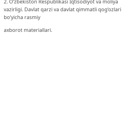
2. O‘zbekiston Respublikasi Iqtisodiyot va moliya
vazirligi. Davlat qarzi va davlat qimmatli qog‘ozlari
bo‘yicha rasmiy
axborot materiallari.
3. International Monetary Fund. Global Financial
Stability Report: The Changing Landscape of Emerging
Market Sovereign
Debt. Washington, D.C.: IMF, 2025.
4. International Monetary Fund. Sovereign Debt: Debt
management strategy and local currency bond market
development.
IMF official materials.
5. World Bank. Global Economic Prospects. Washington,
D.C.: World Bank Group, June 2024.