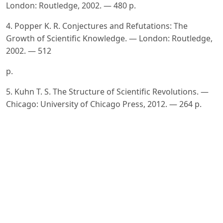
London: Routledge, 2002. — 480 p.
4. Popper K. R. Conjectures and Refutations: The
Growth of Scientific Knowledge. — London: Routledge,
2002. — 512
p.
5. Kuhn T. S. The Structure of Scientific Revolutions. —
Chicago: University of Chicago Press, 2012. — 264 p.
6. Chalmers A. F. What Is This Thing Called Science? —
Buckingham: Open University Press, 2013. — 256 p.
7. Kant I. Critique of Pure Reason. — Cambridge:
Cambridge University Press, 1998. — 785 p.
8. Hume D. An Enquiry Concerning Human
Understanding. — Oxford: Oxford University Press,
2007. — 160 p.