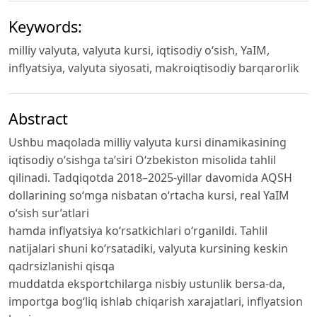
Keywords:
milliy valyuta, valyuta kursi, iqtisodiy o‘sish, YaIM,
inflyatsiya, valyuta siyosati, makroiqtisodiy barqarorlik
Abstract
Ushbu maqolada milliy valyuta kursi dinamikasining
iqtisodiy o‘sishga ta’siri O‘zbekiston misolida tahlil
qilinadi. Tadqiqotda 2018–2025-yillar davomida AQSH
dollarining so‘mga nisbatan o‘rtacha kursi, real YaIM
o‘sish sur’atlari
hamda inflyatsiya ko‘rsatkichlari o‘rganildi. Tahlil
natijalari shuni ko‘rsatadiki, valyuta kursining keskin
qadrsizlanishi qisqa
muddatda eksportchilarga nisbiy ustunlik bersa-da,
importga bog‘liq ishlab chiqarish xarajatlari, inflyatsion