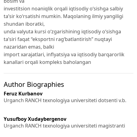
bosim va
investitsion noaniqlik orqali iqtisodiy o‘sishga salbiy
ta’sir ko‘rsatishi mumkin. Maqolaning ilmiy yangiligi
shundan iboratki,
unda valyuta kursi o‘zgarishining iqtisodiy o‘sishga
ta’siri faqat “eksportni rag‘batlantirish” nuqtayi
nazaridan emas, balki
import xarajatlari, inflyatsiya va iqtisodiy barqarorlik
kanallari orqali kompleks baholangan
Author Biographies
Feruz Kurbanov
Urganch RANCH texnologiya universiteti dotsenti v.b.
Yusufboy Xudaybergenov
Urganch RANCH texnologiya universiteti magistranti