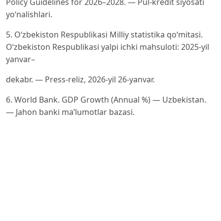
Policy Guidelines for 2026–2028. — Pul-kredit siyosati
yo‘nalishlari.
5. O‘zbekiston Respublikasi Milliy statistika qo‘mitasi.
O‘zbekiston Respublikasi yalpi ichki mahsuloti: 2025-yil
yanvar–
dekabr. — Press-reliz, 2026-yil 26-yanvar.
6. World Bank. GDP Growth (Annual %) — Uzbekistan.
— Jahon banki ma’lumotlar bazasi.
7. International Monetary Fund. Republic of Uzbekistan:
Selected Issues and Country Reports. — Washington,
D.C.:
IMF.
8. Asian Development Bank. Asian Development
Outlook: Uzbekistan. — Manila: Asian Development