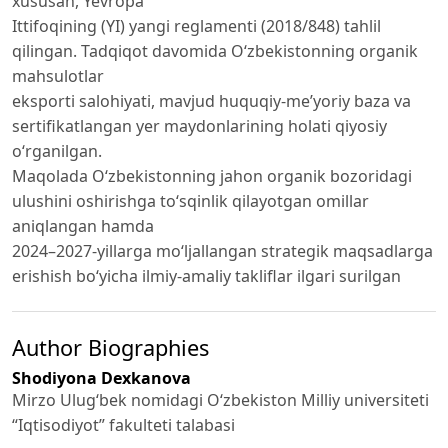
xususan, Yevropa
Ittifoqining (YI) yangi reglamenti (2018/848) tahlil
qilingan. Tadqiqot davomida O‘zbekistonning organik
mahsulotlar
eksporti salohiyati, mavjud huquqiy-me’yoriy baza va
sertifikatlangan yer maydonlarining holati qiyosiy
o‘rganilgan.
Maqolada O‘zbekistonning jahon organik bozoridagi
ulushini oshirishga to‘sqinlik qilayotgan omillar
aniqlangan hamda
2024–2027-yillarga mo‘ljallangan strategik maqsadlarga
erishish bo‘yicha ilmiy-amaliy takliflar ilgari surilgan
Author Biographies
Shodiyona Dexkanova
Mirzo Ulugʻbek nomidagi Oʻzbekiston Milliy universiteti
“Iqtisodiyot” fakulteti talabasi