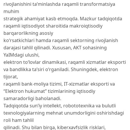
rivojlanishini ta’minlashda raqamli transformatsiya
muhim
strategik ahamiyat kasb etmoqda. Mazkur tadqiqotda
raqamli iqtisodiyot sharoitida makroiqtisodiy
barqarorlikning asosiy
ko‘rsatkichlari hamda raqamli sektorning rivojlanish
darajasi tahlil qilinadi. Xususan, AKT sohasining
YaIMdagi ulushi,
elektron to‘lovlar dinamikasi, raqamli xizmatlar eksporti
va bandlikka ta’siri o‘rganiladi. Shuningdek, elektron
tijorat,
raqamli bank-moliya tizimi, IT-xizmatlar eksporti va
“Elektron hukumat” tizimlarining iqtisodiy
samaradorligi baholanadi.
Tadqiqotda sun’iy intellekt, robototexnika va bulutli
texnologiyalarning mehnat unumdorligini oshirishdagi
roli ham tahlil
qilinadi. Shu bilan birga, kiberxavfsizlik risklari,