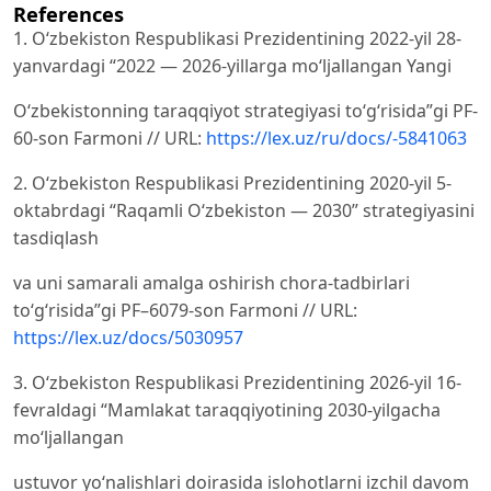
References
1. O‘zbekiston Respublikasi Prezidentining 2022-yil 28-
yanvardagi “2022 — 2026-yillarga moʻljallangan Yangi
Oʻzbekistonning taraqqiyot strategiyasi toʻgʻrisida”gi PF-
60-son Farmoni // URL:
https://lex.uz/ru/docs/-5841063
2. O‘zbekiston Respublikasi Prezidentining 2020-yil 5-
oktabrdagi “Raqamli O‘zbekiston — 2030” strategiyasini
tasdiqlash
va uni samarali amalga oshirish chora-tadbirlari
to‘g‘risida”gi PF–6079-son Farmoni // URL:
https://lex.uz/docs/5030957
3. Oʻzbekiston Respublikasi Prezidentining 2026-yil 16-
fevraldagi “Mamlakat taraqqiyotining 2030-yilgacha
moʻljallangan
ustuvor yoʻnalishlari doirasida islohotlarni izchil davom