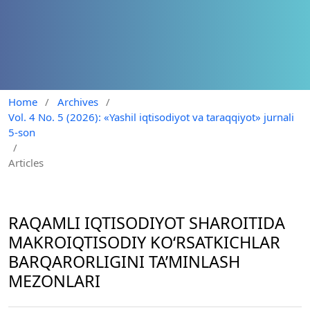
Home
/
Archives
/
Vol. 4 No. 5 (2026): «Yashil iqtisodiyot va taraqqiyot» jurnali
5-son
/
Articles
RAQAMLI IQTISODIYOT SHAROITIDA
MAKROIQTISODIY KO‘RSATKICHLAR
BARQARORLIGINI TA’MINLASH
MEZONLARI