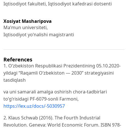
Iqtisodiyot fakulteti, Iqtisodiyot kafedrasi dotsenti
Xosiyat Masharipova
Ma’mun universiteti,
Iqtisodiyot yo‘nalishi magistranti
References
1. Oʻzbekiston Respublikasi Prezidentining 05.10.2020-
yildagi “Raqamli Oʻzbekiston — 2030” strategiyasini
tasdiqlash
va uni samarali amalga oshirish chora-tadbirlari
toʻgʻrisidagi PF-6079-sonli Farmoni,
https://lex.uz/docs/-5030957
2. Klaus Schwab (2016). The Fourth Industrial
Revolution. Geneva: World Economic Forum. ISBN 978-