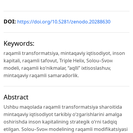
DOI:
https://doi.org/10.5281/zenodo.20288630
Keywords:
raqamli transformatsiya, mintaqaviy iqtisodiyot, inson
kapitali, raqamli tafovut, Triple Helix, Solou–Svон
modeli, raqamli ko‘nikmalar, “aqlli” ixtisoslashuv,
mintaqaviy raqamli samaradorlik.
Abstract
Ushbu maqolada raqamli transformatsiya sharoitida
mintaqaviy iqtisodiyot tarkibiy oʻzgarishlarini amalga
oshirishda inson kapitalining strategik oʻrni tadqiq
etilgan. Solou–Svон modelining raqamli modifikatsiyasi