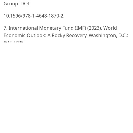
Group. DOI:
10.1596/978-1-4648-1870-2.
7. International Monetary Fund (IMF) (2023). World
Economic Outlook: A Rocky Recovery. Washington, D.C.:
IMF. ISBN
979-8-40022-854-7.
8. Robert Solow (1956). “A Contribution to the Theory of
Economic Growth.” Quarterly Journal of Economics,
70(1),
65–94. DOI: 10.2307/1884513.
9. Paul Romer (1990). “Endogenous Technological
Change.” Journal of Political Economy, 98(5), S71–S102.
DOI: