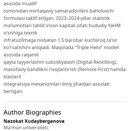
asosida muallif
tomonidan mintaqaviy samaradorlikni baholovchi
formulasi taklif etilgan. 2023–2024-yillar statistik
ma’lumotlari tahlili inson kapitali sifati hududiy YaHM
o‘sishiga texnik
infratuzilmaga nisbatan 1,5 barobar kuchliroq ta’sir
ko‘rsatishini aniqladi. Maqolada “Triple Helix” modeli
asosida raqamli
qayta tayyorlashni subsidiyalash (Digital-Reskilling),
masofaviy bandlikni rivojlantirish (Remote-First) hamda
klasterli
integratsiya mexanizmlari ilmiy jihatdan asoslab
berilgan.
Author Biographies
Nazokat Xudayberganova
Ma’mun universiteti,