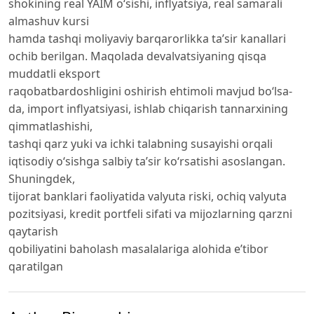
shokining real YAIM o‘sishi, inflyatsiya, real samarali
almashuv kursi
hamda tashqi moliyaviy barqarorlikka ta’sir kanallari
ochib berilgan. Maqolada devalvatsiyaning qisqa
muddatli eksport
raqobatbardoshligini oshirish ehtimoli mavjud bo‘lsa-
da, import inflyatsiyasi, ishlab chiqarish tannarxining
qimmatlashishi,
tashqi qarz yuki va ichki talabning susayishi orqali
iqtisodiy o‘sishga salbiy ta’sir ko‘rsatishi asoslangan.
Shuningdek,
tijorat banklari faoliyatida valyuta riski, ochiq valyuta
pozitsiyasi, kredit portfeli sifati va mijozlarning qarzni
qaytarish
qobiliyatini baholash masalalariga alohida e’tibor
qaratilgan