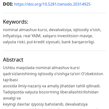
DOI:
https://doi.org/10.5281/zenodo.20314925
Keywords:
nominal almashuv kursi, devalvatsiya, iqtisodiy o‘sish,
inflyatsiya, real YAIM, xalqaro investitsion mavqe,
valyuta riski, pul-kredit siyosati, bank barqarorligi.
Abstract
Ushbu maqolada nominal almashuv kursi
qadrsizlanishining iqtisodiy o‘sishga ta’siri O‘zbekiston
tajribasi
asosida ilmiy-nazariy va amaliy jihatdan tahlil qilinadi.
Tadqiqotda valyuta bozorining liberallashtirilishidan
avvalgi va
keyingi davrlar qiyosiy baholanib, devalvatsiya