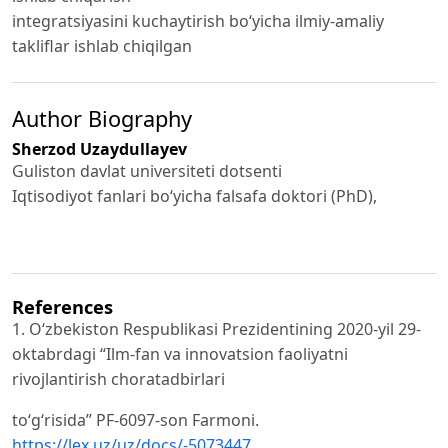
integratsiyasini kuchaytirish bo‘yicha ilmiy-amaliy
takliflar ishlab chiqilgan
Author Biography
Sherzod Uzaydullayev
Guliston davlat universiteti dotsenti
Iqtisodiyot fanlari bo‘yicha falsafa doktori (PhD),
References
1. O‘zbekiston Respublikasi Prezidentining 2020-yil 29-
oktabrdagi “Ilm-fan va innovatsion faoliyatni
rivojlantirish choratadbirlari
to‘g‘risida” PF-6097-son Farmoni.
https://lex.uz/uz/docs/-5073447