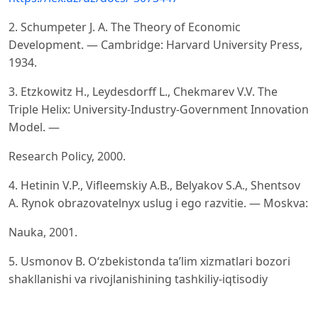
2. Schumpeter J. A. The Theory of Economic
Development. — Cambridge: Harvard University Press,
1934.
3. Etzkowitz H., Leydesdorff L., Chekmarev V.V. The
Triple Helix: University-Industry-Government Innovation
Model. —
Research Policy, 2000.
4. Hetinin V.P., Vifleemskiy A.B., Belyakov S.A., Shentsov
A. Rynok obrazovatelnyx uslug i ego razvitie. — Moskva:
Nauka, 2001.
5. Usmonov B. O‘zbekistonda ta’lim xizmatlari bozori
shakllanishi va rivojlanishining tashkiliy-iqtisodiy
asoslari. —