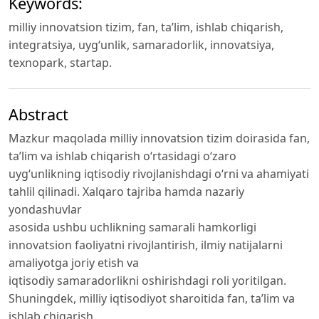
Keywords:
milliy innovatsion tizim, fan, ta’lim, ishlab chiqarish,
integratsiya, uyg‘unlik, samaradorlik, innovatsiya,
texnopark, startap.
Abstract
Mazkur maqolada milliy innovatsion tizim doirasida fan,
ta’lim va ishlab chiqarish o‘rtasidagi o‘zaro
uyg‘unlikning iqtisodiy rivojlanishdagi o‘rni va ahamiyati
tahlil qilinadi. Xalqaro tajriba hamda nazariy
yondashuvlar
asosida ushbu uchlikning samarali hamkorligi
innovatsion faoliyatni rivojlantirish, ilmiy natijalarni
amaliyotga joriy etish va
iqtisodiy samaradorlikni oshirishdagi roli yoritilgan.
Shuningdek, milliy iqtisodiyot sharoitida fan, ta’lim va
ishlab chiqarish