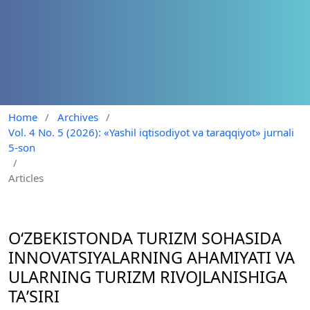
Home
/
Archives
/
Vol. 4 No. 5 (2026): «Yashil iqtisodiyot va taraqqiyot» jurnali
5-son
/
Articles
OʻZBEKISTONDA TURIZM SOHASIDA
INNOVATSIYALARNING AHAMIYATI VA
ULARNING TURIZM RIVOJLANISHIGA
TAʼSIRI