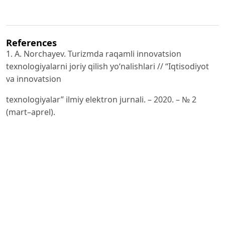
References
1. A. Norchayev. Turizmda raqamli innovatsion
texnologiyalarni joriy qilish yoʻnalishlari // “Iqtisodiyot
va innovatsion
texnologiyalar” ilmiy elektron jurnali. – 2020. – № 2
(mart–aprel).
2. K. Chinar. Role of Mobile Technology for Tourism
Development // The Emerald Handbook of ICT in
Tourism and
Hospitality. – ISBN 978-1-83982-689-4.
3. Ulrike Gretzel, Marianna Sigala, Zheng Xiang, Chulmo
Koo. Smart Tourism: Foundations and Developments //