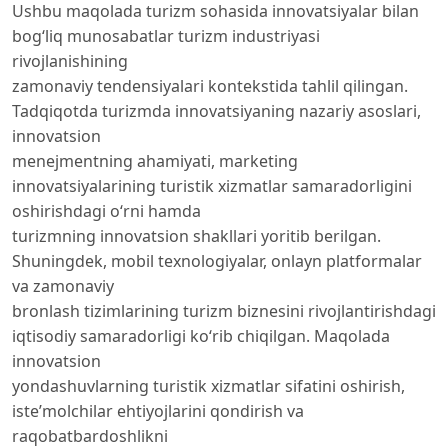
Ushbu maqolada turizm sohasida innovatsiyalar bilan
bogʻliq munosabatlar turizm industriyasi
rivojlanishining
zamonaviy tendensiyalari kontekstida tahlil qilingan.
Tadqiqotda turizmda innovatsiyaning nazariy asoslari,
innovatsion
menejmentning ahamiyati, marketing
innovatsiyalarining turistik xizmatlar samaradorligini
oshirishdagi oʻrni hamda
turizmning innovatsion shakllari yoritib berilgan.
Shuningdek, mobil texnologiyalar, onlayn platformalar
va zamonaviy
bronlash tizimlarining turizm biznesini rivojlantirishdagi
iqtisodiy samaradorligi koʻrib chiqilgan. Maqolada
innovatsion
yondashuvlarning turistik xizmatlar sifatini oshirish,
iste’molchilar ehtiyojlarini qondirish va
raqobatbardoshlikni