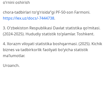
o‘rnini oshirish
chora-tadbirlari to‘g‘risida”gi PF-50-son Farmoni.
https://lex.uz/docs/-7444738
.
3. O‘zbekiston Respublikasi Davlat statistika qo‘mitasi.
(2024-2025). Hududiy statistik to‘plamlar. Toshkent.
4. Xorazm viloyati statistika boshqarmasi. (2025). Kichik
biznes va tadbirkorlik faoliyati bo‘yicha statistik
ma’lumotlar.
Urganch.
5. Xorazm viloyati statistika boshqarmasi. (2024). Turizm
sohasi rivojlanishi bo‘yicha statistik ma’lumotlar.
Urganch.
6. Joseph A. Schumpeter. (1934). The Theory of
Economic Development. Harvard University Press.