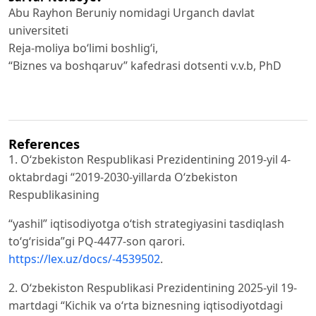
Abu Rayhon Beruniy nomidagi Urganch davlat
universiteti
Reja-moliya bo‘limi boshlig‘i,
“Biznes va boshqaruv” kafedrasi dotsenti v.v.b, PhD
References
1. O‘zbekiston Respublikasi Prezidentining 2019-yil 4-
oktabrdagi “2019-2030-yillarda Oʻzbekiston
Respublikasining
“yashil” iqtisodiyotga oʻtish strategiyasini tasdiqlash
toʻgʻrisida”gi PQ-4477-son qarori.
https://lex.uz/docs/-4539502
.
2. O‘zbekiston Respublikasi Prezidentining 2025-yil 19-
martdagi “Kichik va o‘rta biznesning iqtisodiyotdagi