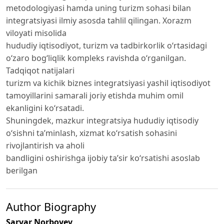
metodologiyasi hamda uning turizm sohasi bilan
integratsiyasi ilmiy asosda tahlil qilingan. Xorazm
viloyati misolida
hududiy iqtisodiyot, turizm va tadbirkorlik o‘rtasidagi
o‘zaro bog‘liqlik kompleks ravishda o‘rganilgan.
Tadqiqot natijalari
turizm va kichik biznes integratsiyasi yashil iqtisodiyot
tamoyillarini samarali joriy etishda muhim omil
ekanligini ko‘rsatadi.
Shuningdek, mazkur integratsiya hududiy iqtisodiy
o‘sishni ta’minlash, xizmat ko‘rsatish sohasini
rivojlantirish va aholi
bandligini oshirishga ijobiy ta’sir ko‘rsatishi asoslab
berilgan
Author Biography
Sarvar Norboyev