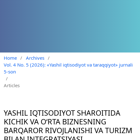
Home
/
Archives
/
Vol. 4 No. 5 (2026): «Yashil iqtisodiyot va taraqqiyot» jurnali
5-son
/
Articles
YASHIL IQTISODIYOT SHAROITIDA
KICHIK VA O‘RTA BIZNESNING
BARQAROR RIVOJLANISHI VA TURIZM
BILAN INTEGRATSIYASI