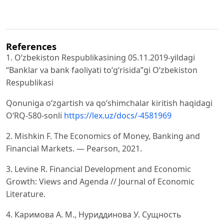
References
1. Oʻzbekiston Respublikasining 05.11.2019-yildagi
“Banklar va bank faoliyati toʻgʻrisida”gi Oʻzbekiston
Respublikasi
Qonuniga oʻzgartish va qoʻshimchalar kiritish haqidagi
O‘RQ-580-sonli
https://lex.uz/docs/-4581969
2. Mishkin F. The Economics of Money, Banking and
Financial Markets. — Pearson, 2021.
3. Levine R. Financial Development and Economic
Growth: Views and Agenda // Journal of Economic
Literature.
4. Каримова А. М., Нуриддинова У. Сущность